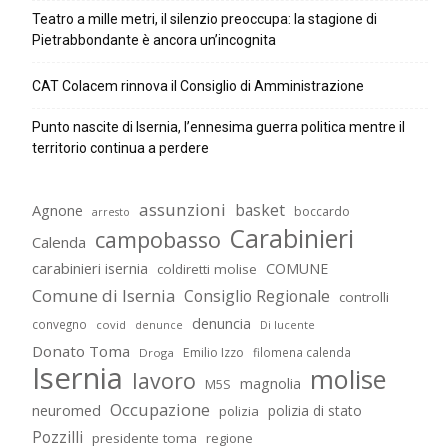
Teatro a mille metri, il silenzio preoccupa: la stagione di
Pietrabbondante è ancora un’incognita
CAT Colacem rinnova il Consiglio di Amministrazione
Punto nascite di Isernia, l’ennesima guerra politica mentre il
territorio continua a perdere
assunzioni
basket
Agnone
boccardo
arresto
Carabinieri
campobasso
Calenda
carabinieri isernia
COMUNE
coldiretti molise
Comune di Isernia
Consiglio Regionale
controlli
denuncia
convegno
covid
Di lucente
denunce
Donato Toma
Emilio Izzo
filomena calenda
Droga
Isernia
molise
lavoro
magnolia
M5S
Occupazione
neuromed
polizia di stato
polizia
Pozzilli
presidente toma
regione