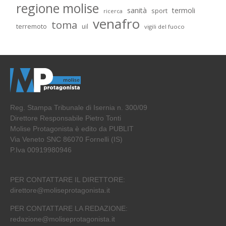
regione molise
sanità
termoli
sport
ricerca
venafro
toma
terremoto
uil
vigili del fuoco
Reg. Stampa Tribunale di Isernia n. 300/09
Direttore Responsabile Pietro Tonti
Molise Protagonista è edito da PUBLIT
Via Veneto SNC 86070 Fornelli (IS)
P.Iva 00919980946
PER CONTATTARE IL DIRETTORE:
direttore@moliseprotagonista.it
PER CONTATTARE LA REDAZIONE:
redazione@moliseprotagonista.it