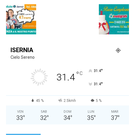
ISERNIA
Cielo Sereno
°
31.4
°
C
31.4
°
31.4
45 %
2.5kmh
5 %
VEN
SAB
DOM
LUN
MAR
33
°
32
°
34
°
35
°
37
°