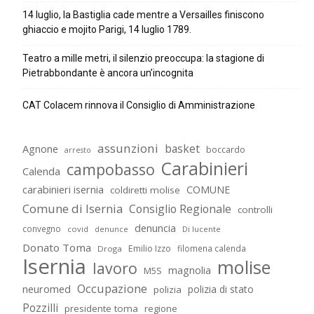
14 luglio, la Bastiglia cade mentre a Versailles finiscono
ghiaccio e mojito Parigi, 14 luglio 1789.
Teatro a mille metri, il silenzio preoccupa: la stagione di
Pietrabbondante è ancora un’incognita
CAT Colacem rinnova il Consiglio di Amministrazione
assunzioni
basket
Agnone
boccardo
arresto
Carabinieri
campobasso
Calenda
carabinieri isernia
COMUNE
coldiretti molise
Comune di Isernia
Consiglio Regionale
controlli
denuncia
convegno
covid
Di lucente
denunce
Donato Toma
Emilio Izzo
filomena calenda
Droga
Isernia
molise
lavoro
magnolia
M5S
Occupazione
neuromed
polizia di stato
polizia
Pozzilli
presidente toma
regione