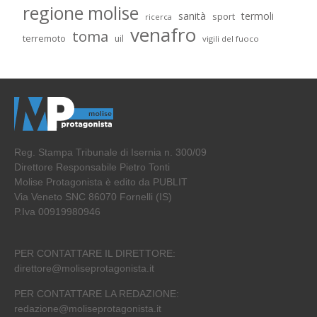
regione molise
sanità
termoli
sport
ricerca
venafro
toma
terremoto
uil
vigili del fuoco
Reg. Stampa Tribunale di Isernia n. 300/09
Direttore Responsabile Pietro Tonti
Molise Protagonista è edito da PUBLIT
Via Veneto SNC 86070 Fornelli (IS)
P.Iva 00919980946
PER CONTATTARE IL DIRETTORE:
direttore@moliseprotagonista.it
PER CONTATTARE LA REDAZIONE:
redazione@moliseprotagonista.it