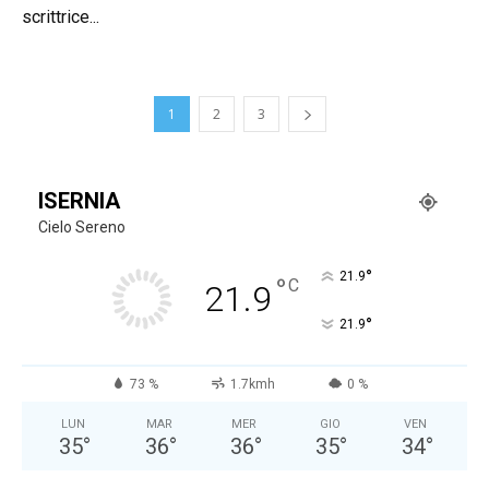
scrittrice...
1
2
3
ISERNIA
Cielo Sereno
°
21.9
°
C
21.9
°
21.9
73 %
1.7kmh
0 %
LUN
MAR
MER
GIO
VEN
35
°
36
°
36
°
35
°
34
°