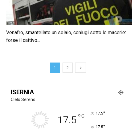
Venafro, smantellato un solaio, coniugi sotto le macerie:
forse il cattivo...
1
2
ISERNIA
Cielo Sereno
°
17.5
°
C
17.5
°
17.5