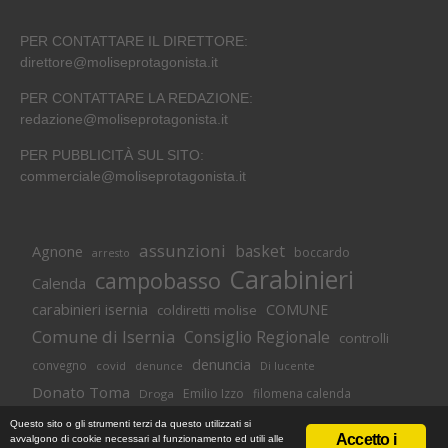
PER CONTATTARE IL DIRETTORE:
direttore@moliseprotagonista.it
PER CONTATTARE LA REDAZIONE:
redazione@moliseprotagonista.it
PER PUBBLICITÀ SUL SITO:
commerciale@moliseprotagonista.it
assunzioni
basket
Agnone
boccardo
arresto
Carabinieri
campobasso
Calenda
carabinieri isernia
COMUNE
coldiretti molise
Comune di Isernia
Consiglio Regionale
controlli
denuncia
convegno
covid
Di lucente
denunce
Donato Toma
Emilio Izzo
filomena calenda
Droga
Isernia
molise
lavoro
magnolia
M5S
Questo sito o gli strumenti terzi da questo utilizzati si
Accetto i
avvalgono di cookie necessari al funzionamento ed utili alle