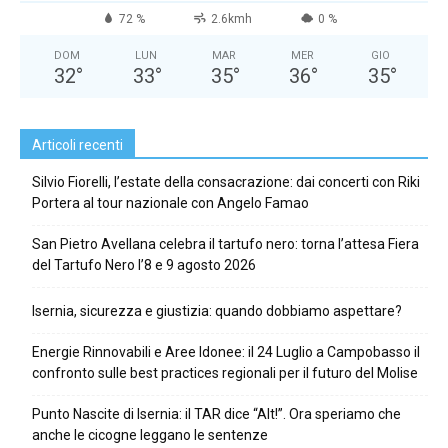
72 %
2.6kmh
0 %
DOM
LUN
MAR
MER
GIO
32
°
33
°
35
°
36
°
35
°
Articoli recenti
Silvio Fiorelli, l’estate della consacrazione: dai concerti con Riki
Portera al tour nazionale con Angelo Famao
San Pietro Avellana celebra il tartufo nero: torna l’attesa Fiera
del Tartufo Nero l’8 e 9 agosto 2026
Isernia, sicurezza e giustizia: quando dobbiamo aspettare?
Energie Rinnovabili e Aree Idonee: il 24 Luglio a Campobasso il
confronto sulle best practices regionali per il futuro del Molise
Punto Nascite di Isernia: il TAR dice “Alt!”. Ora speriamo che
anche le cicogne leggano le sentenze