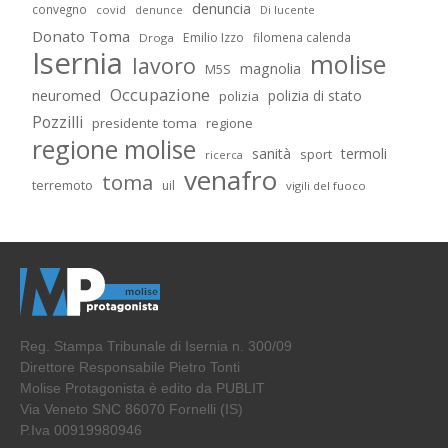
denuncia
convegno
covid
Di lucente
denunce
Donato Toma
Emilio Izzo
filomena calenda
Droga
Isernia
molise
lavoro
magnolia
M5S
Occupazione
neuromed
polizia di stato
polizia
Pozzilli
presidente toma
regione
regione molise
sanità
termoli
sport
ricerca
venafro
toma
terremoto
uil
vigili del fuoco
Reg. Stampa Tribunale di Isernia n. 300/09
Direttore Responsabile Pietro Tonti
Molise Protagonista è edito da PUBLIT
Via Veneto SNC 86070 Fornelli (IS)
P.Iva 00919980946