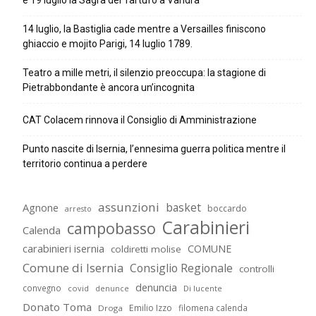
e 19 luglio la Sagra del Tartufo a Vandra
14 luglio, la Bastiglia cade mentre a Versailles finiscono
ghiaccio e mojito Parigi, 14 luglio 1789.
Teatro a mille metri, il silenzio preoccupa: la stagione di
Pietrabbondante è ancora un’incognita
CAT Colacem rinnova il Consiglio di Amministrazione
Punto nascite di Isernia, l’ennesima guerra politica mentre il
territorio continua a perdere
assunzioni
basket
Agnone
boccardo
arresto
Carabinieri
campobasso
Calenda
carabinieri isernia
COMUNE
coldiretti molise
Comune di Isernia
Consiglio Regionale
controlli
denuncia
convegno
covid
Di lucente
denunce
Donato Toma
Emilio Izzo
filomena calenda
Droga