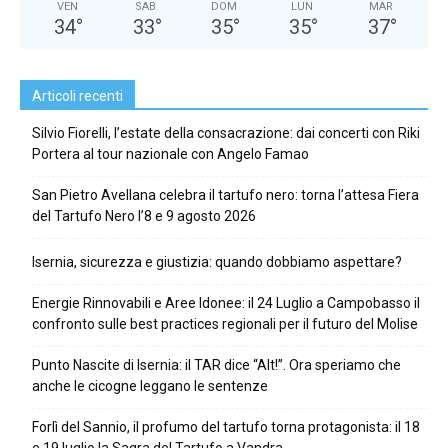
VEN
SAB
DOM
LUN
MAR
34
°
33
°
35
°
35
°
37
°
Articoli recenti
Silvio Fiorelli, l’estate della consacrazione: dai concerti con Riki
Portera al tour nazionale con Angelo Famao
San Pietro Avellana celebra il tartufo nero: torna l’attesa Fiera
del Tartufo Nero l’8 e 9 agosto 2026
Isernia, sicurezza e giustizia: quando dobbiamo aspettare?
Energie Rinnovabili e Aree Idonee: il 24 Luglio a Campobasso il
confronto sulle best practices regionali per il futuro del Molise
Punto Nascite di Isernia: il TAR dice “Alt!”. Ora speriamo che
anche le cicogne leggano le sentenze
Forlì del Sannio, il profumo del tartufo torna protagonista: il 18