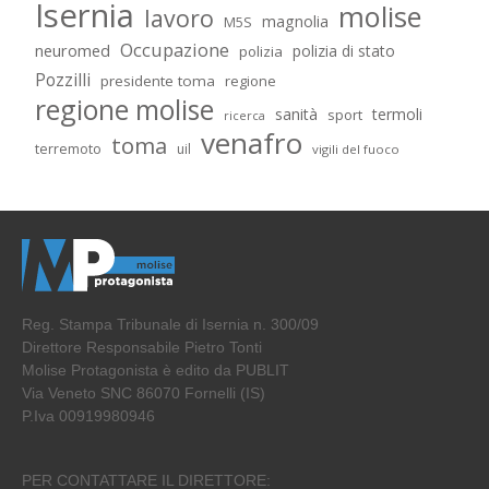
Isernia
molise
lavoro
magnolia
M5S
Occupazione
neuromed
polizia di stato
polizia
Pozzilli
presidente toma
regione
regione molise
sanità
termoli
sport
ricerca
venafro
toma
terremoto
uil
vigili del fuoco
Reg. Stampa Tribunale di Isernia n. 300/09
Direttore Responsabile Pietro Tonti
Molise Protagonista è edito da PUBLIT
Via Veneto SNC 86070 Fornelli (IS)
P.Iva 00919980946
PER CONTATTARE IL DIRETTORE: