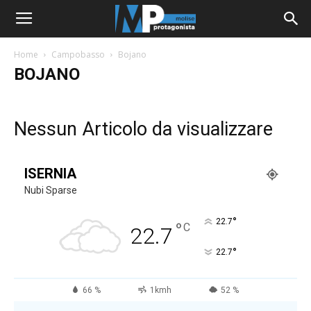
Home
Campobasso
Bojano
BOJANO
Nessun Articolo da visualizzare
ISERNIA
Nubi Sparse
°
22.7
°
C
22.7
°
22.7
66 %
1kmh
52 %