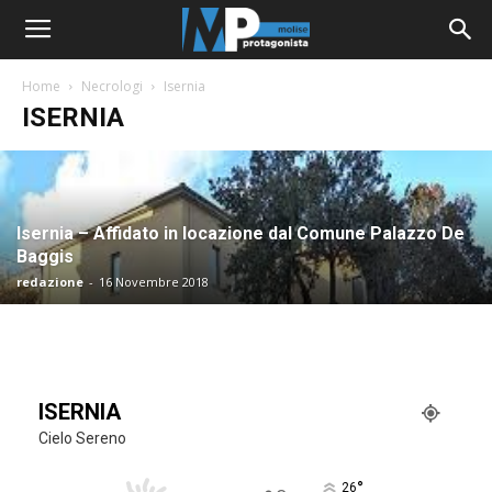
Home
Necrologi
Isernia
ISERNIA
Isernia – Affidato in locazione dal Comune Palazzo De
Baggis
redazione
-
16 Novembre 2018
ISERNIA
Cielo Sereno
°
26