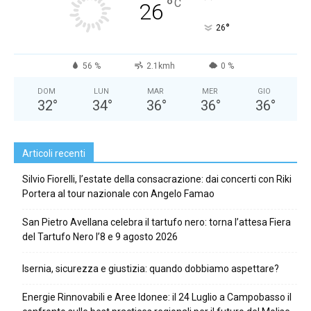
°
C
26
°
26
56 %
2.1kmh
0 %
DOM
LUN
MAR
MER
GIO
32
°
34
°
36
°
36
°
36
°
Articoli recenti
Silvio Fiorelli, l’estate della consacrazione: dai concerti con Riki
Portera al tour nazionale con Angelo Famao
San Pietro Avellana celebra il tartufo nero: torna l’attesa Fiera
del Tartufo Nero l’8 e 9 agosto 2026
Isernia, sicurezza e giustizia: quando dobbiamo aspettare?
Energie Rinnovabili e Aree Idonee: il 24 Luglio a Campobasso il