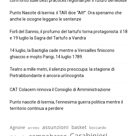
confronto sulle best practices regionali per il futuro del Molise
Punto Nascite di Isernia: il TAR dice “Alt!”. Ora speriamo che
anche le cicogne leggano le sentenze
Forlì del Sannio, il profumo del tartufo torna protagonista: il 18
e 19 luglio la Sagra del Tartufo a Vandra
14 luglio, la Bastiglia cade mentre a Versailles finiscono
ghiaccio e mojito Parigi, 14 luglio 1789.
Teatro a mille metri, il silenzio preoccupa: la stagione di
Pietrabbondante è ancora un’incognita
CAT Colacem rinnova il Consiglio di Amministrazione
Punto nascite di Isernia, l’ennesima guerra politica mentre il
territorio continua a perdere
assunzioni
basket
Agnone
boccardo
arresto
Carabinieri