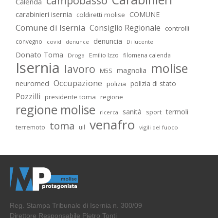
campobasso
Calenda
carabinieri isernia
COMUNE
coldiretti molise
Comune di Isernia
Consiglio Regionale
controlli
denuncia
convegno
covid
Di lucente
denunce
Donato Toma
Emilio Izzo
filomena calenda
Droga
Isernia
molise
lavoro
magnolia
M5S
Occupazione
neuromed
polizia di stato
polizia
Pozzilli
presidente toma
regione
regione molise
sanità
termoli
sport
ricerca
venafro
toma
terremoto
uil
vigili del fuoco
Reg. Stampa Tribunale di Isernia n. 300/09
Direttore Responsabile Pietro Tonti