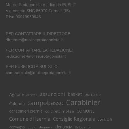
Molise Protagonista è edito da PUBLIT
Via Veneto SNC 86070 Fornelli (IS)
P.Iva 00919980946
PER CONTATTARE IL DIRETTORE:
direttore@moliseprotagonista.it
PER CONTATTARE LA REDAZIONE:
redazione@moliseprotagonista.it
PER PUBBLICITÀ SUL SITO:
commerciale@moliseprotagonista.it
assunzioni
basket
Agnone
boccardo
arresto
Carabinieri
campobasso
Calenda
carabinieri isernia
COMUNE
coldiretti molise
Comune di Isernia
Consiglio Regionale
controlli
denuncia
convegno
covid
Di lucente
denunce