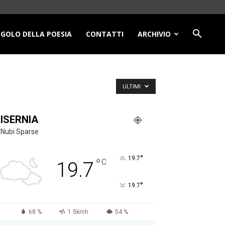
NGOLO DELLA POESIA
CONTATTI
ARCHIVIO
ULTIMI
ISERNIA
Nubi Sparse
°
19.7
°
C
19.7
°
19.7
68 %
1.5kmh
54 %