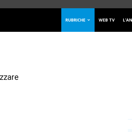
RUBRICHE
WEB TV
L’A
izzare