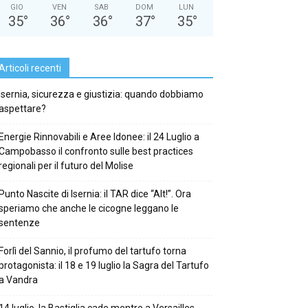
GIO
VEN
SAB
DOM
LUN
35
°
36
°
36
°
37
°
35
°
Articoli recenti
Isernia, sicurezza e giustizia: quando dobbiamo
aspettare?
Energie Rinnovabili e Aree Idonee: il 24 Luglio a
Campobasso il confronto sulle best practices
regionali per il futuro del Molise
Punto Nascite di Isernia: il TAR dice “Alt!”. Ora
speriamo che anche le cicogne leggano le
sentenze
Forlì del Sannio, il profumo del tartufo torna
protagonista: il 18 e 19 luglio la Sagra del Tartufo
a Vandra