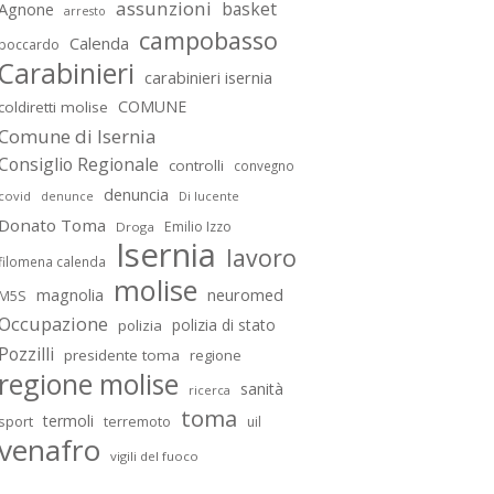
assunzioni
basket
Agnone
arresto
campobasso
Calenda
boccardo
Carabinieri
carabinieri isernia
COMUNE
coldiretti molise
Comune di Isernia
Consiglio Regionale
controlli
convegno
denuncia
covid
Di lucente
denunce
Donato Toma
Emilio Izzo
Droga
Isernia
lavoro
filomena calenda
molise
magnolia
neuromed
M5S
Occupazione
polizia di stato
polizia
Pozzilli
presidente toma
regione
regione molise
sanità
ricerca
toma
termoli
sport
terremoto
uil
venafro
vigili del fuoco