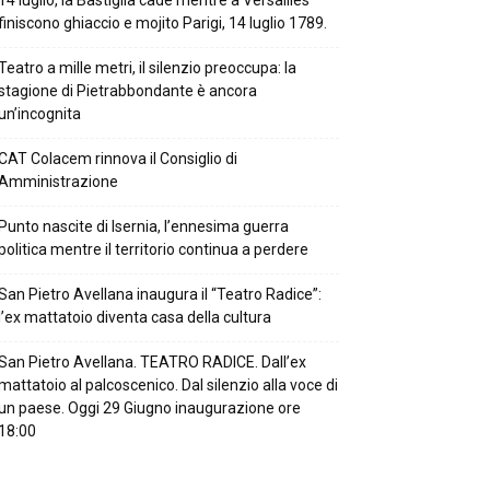
14 luglio, la Bastiglia cade mentre a Versailles
finiscono ghiaccio e mojito Parigi, 14 luglio 1789.
Teatro a mille metri, il silenzio preoccupa: la
stagione di Pietrabbondante è ancora
un’incognita
CAT Colacem rinnova il Consiglio di
Amministrazione
Punto nascite di Isernia, l’ennesima guerra
politica mentre il territorio continua a perdere
San Pietro Avellana inaugura il “Teatro Radice”:
l’ex mattatoio diventa casa della cultura
San Pietro Avellana. TEATRO RADICE. Dall’ex
mattatoio al palcoscenico. Dal silenzio alla voce di
un paese. Oggi 29 Giugno inaugurazione ore
18:00