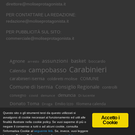
direttore@moliseprotagonista.it
PER CONTATTARE LA REDAZIONE:
redazione@moliseprotagonista.it
PER PUBBLICITÀ SUL SITO:
commerciale@moliseprotagonista.it
assunzioni
basket
Agnone
boccardo
arresto
Carabinieri
campobasso
Calenda
carabinieri isernia
COMUNE
coldiretti molise
Comune di Isernia
Consiglio Regionale
controlli
denuncia
convegno
covid
Di lucente
denunce
Donato Toma
Emilio Izzo
filomena calenda
Droga
Isernia
molise
lavoro
magnolia
M5S
Questo sito o gli strumenti terzi da questo utilizzati si
Accetto i
avvalgono di cookie necessari al funzionamento ed utili alle
Occupazione
neuromed
polizia di stato
polizia
Cookie
finalità illustrate nella cookie policy. Se vuoi saperne di più o
© Copyright 2018 -
Informativa Cookie
|
Privacy Policy
negare il consenso a tutti o ad alcuni cookie, consulta
Pozzilli
presidente toma
regione
MoliseProtagonista | Web Agency
l'informativa Cookie al
seguente link
. Se, invece, vuoi leggere