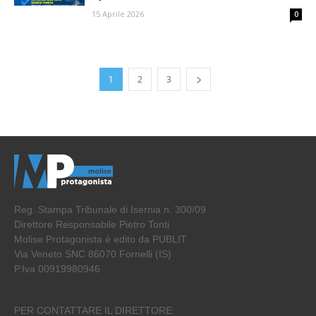
15 Aprile 2026
0
1
2
3
Reg. Stampa Tribunale di Isernia n. 300/09
Direttore Responsabile Pietro Tonti
Molise Protagonista è edito da PUBLIT
Via Veneto SNC 86070 Fornelli (IS)
P.Iva 00919980946
PER CONTATTARE IL DIRETTORE: