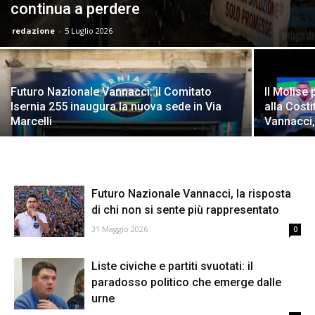
continua a perdere
redazione
-
5 Luglio 2026
Futuro Nazionale Vannacci: il Comitato
Il Molise
Isernia 255 inaugura la nuova sede in Via
alla Cost
Marcelli
Vannacci, 
Futuro Nazionale Vannacci, la risposta
di chi non si sente più rappresentato
31 Maggio 2026
0
Liste civiche e partiti svuotati: il
paradosso politico che emerge dalle
urne