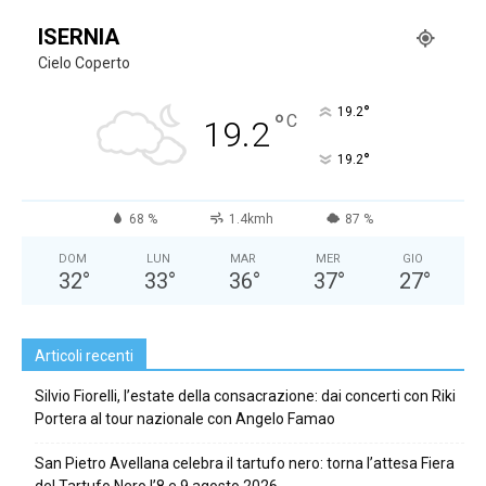
ISERNIA
Cielo Coperto
°
19.2
°
C
19.2
°
19.2
68 %
1.4kmh
87 %
DOM
LUN
MAR
MER
GIO
32
°
33
°
36
°
37
°
27
°
Articoli recenti
Silvio Fiorelli, l’estate della consacrazione: dai concerti con Riki
Portera al tour nazionale con Angelo Famao
San Pietro Avellana celebra il tartufo nero: torna l’attesa Fiera