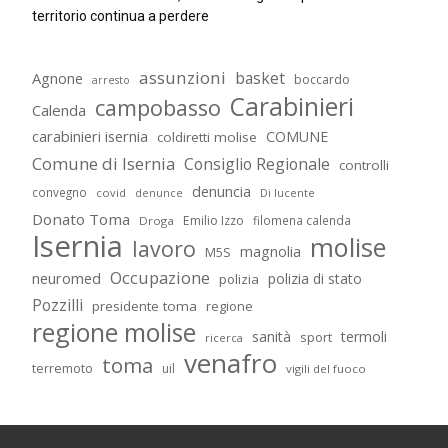
territorio continua a perdere
assunzioni
basket
Agnone
boccardo
arresto
Carabinieri
campobasso
Calenda
carabinieri isernia
COMUNE
coldiretti molise
Comune di Isernia
Consiglio Regionale
controlli
denuncia
convegno
covid
Di lucente
denunce
Donato Toma
Emilio Izzo
filomena calenda
Droga
Isernia
molise
lavoro
magnolia
M5S
Occupazione
neuromed
polizia di stato
polizia
Pozzilli
presidente toma
regione
regione molise
sanità
termoli
sport
ricerca
venafro
toma
terremoto
uil
vigili del fuoco