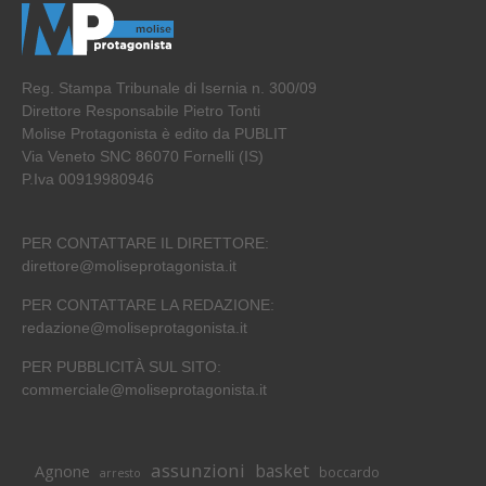
Reg. Stampa Tribunale di Isernia n. 300/09
Direttore Responsabile Pietro Tonti
Molise Protagonista è edito da PUBLIT
Via Veneto SNC 86070 Fornelli (IS)
P.Iva 00919980946
PER CONTATTARE IL DIRETTORE:
direttore@moliseprotagonista.it
PER CONTATTARE LA REDAZIONE:
redazione@moliseprotagonista.it
PER PUBBLICITÀ SUL SITO:
commerciale@moliseprotagonista.it
assunzioni
basket
Agnone
boccardo
arresto