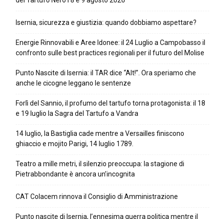
del Tartufo Nero l’8 e 9 agosto 2026
Isernia, sicurezza e giustizia: quando dobbiamo aspettare?
Energie Rinnovabili e Aree Idonee: il 24 Luglio a Campobasso il
confronto sulle best practices regionali per il futuro del Molise
Punto Nascite di Isernia: il TAR dice “Alt!”. Ora speriamo che
anche le cicogne leggano le sentenze
Forlì del Sannio, il profumo del tartufo torna protagonista: il 18
e 19 luglio la Sagra del Tartufo a Vandra
14 luglio, la Bastiglia cade mentre a Versailles finiscono
ghiaccio e mojito Parigi, 14 luglio 1789.
Teatro a mille metri, il silenzio preoccupa: la stagione di
Pietrabbondante è ancora un’incognita
CAT Colacem rinnova il Consiglio di Amministrazione
Punto nascite di Isernia, l’ennesima guerra politica mentre il