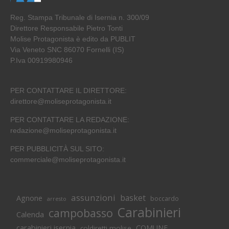
Reg. Stampa Tribunale di Isernia n. 300/09
Direttore Responsabile Pietro Tonti
Molise Protagonista è edito da PUBLIT
Via Veneto SNC 86070 Fornelli (IS)
P.Iva 00919980946
PER CONTATTARE IL DIRETTORE:
direttore@moliseprotagonista.it
PER CONTATTARE LA REDAZIONE:
redazione@moliseprotagonista.it
PER PUBBLICITÀ SUL SITO:
commerciale@moliseprotagonista.it
assunzioni
basket
Agnone
boccardo
arresto
Carabinieri
campobasso
Calenda
carabinieri isernia
COMUNE
coldiretti molise