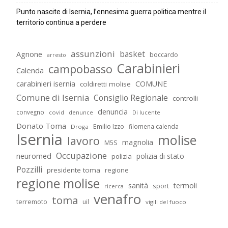
Punto nascite di Isernia, l’ennesima guerra politica mentre il
territorio continua a perdere
assunzioni
basket
Agnone
boccardo
arresto
Carabinieri
campobasso
Calenda
carabinieri isernia
COMUNE
coldiretti molise
Comune di Isernia
Consiglio Regionale
controlli
denuncia
convegno
covid
Di lucente
denunce
Donato Toma
Emilio Izzo
filomena calenda
Droga
Isernia
molise
lavoro
magnolia
M5S
Occupazione
neuromed
polizia di stato
polizia
Pozzilli
presidente toma
regione
regione molise
sanità
termoli
sport
ricerca
venafro
toma
terremoto
uil
vigili del fuoco