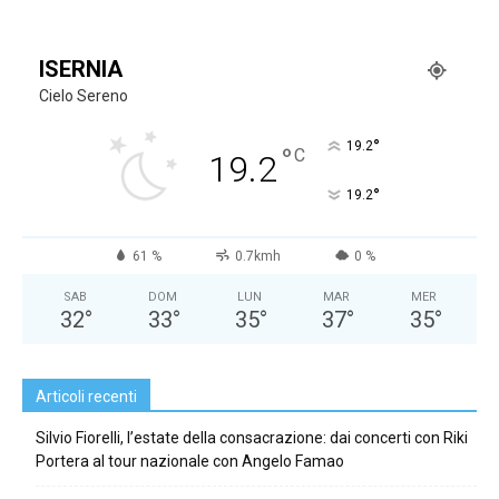
ISERNIA
Cielo Sereno
°
19.2
°
C
19.2
°
19.2
61 %
0.7kmh
0 %
SAB
DOM
LUN
MAR
MER
32
°
33
°
35
°
37
°
35
°
Articoli recenti
Silvio Fiorelli, l’estate della consacrazione: dai concerti con Riki
Portera al tour nazionale con Angelo Famao