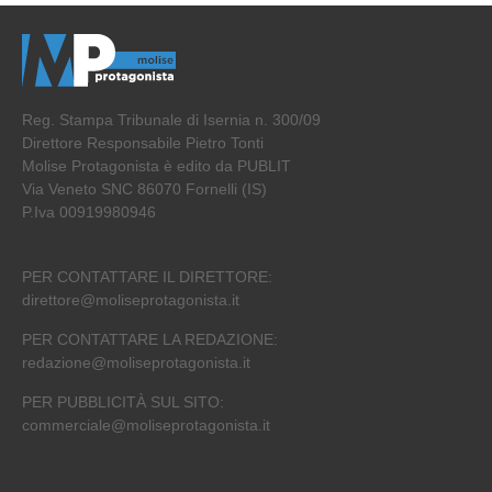
Reg. Stampa Tribunale di Isernia n. 300/09
Direttore Responsabile Pietro Tonti
Molise Protagonista è edito da PUBLIT
Via Veneto SNC 86070 Fornelli (IS)
P.Iva 00919980946
PER CONTATTARE IL DIRETTORE:
direttore@moliseprotagonista.it
PER CONTATTARE LA REDAZIONE:
redazione@moliseprotagonista.it
PER PUBBLICITÀ SUL SITO:
commerciale@moliseprotagonista.it