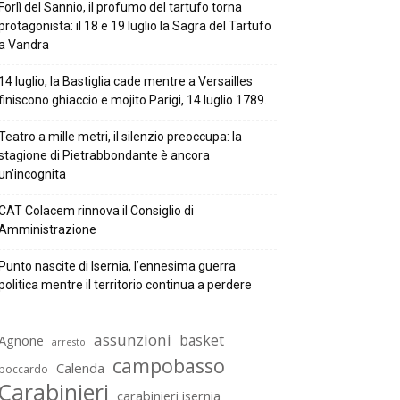
Forlì del Sannio, il profumo del tartufo torna
protagonista: il 18 e 19 luglio la Sagra del Tartufo
a Vandra
14 luglio, la Bastiglia cade mentre a Versailles
finiscono ghiaccio e mojito Parigi, 14 luglio 1789.
Teatro a mille metri, il silenzio preoccupa: la
stagione di Pietrabbondante è ancora
un’incognita
CAT Colacem rinnova il Consiglio di
Amministrazione
Punto nascite di Isernia, l’ennesima guerra
politica mentre il territorio continua a perdere
assunzioni
basket
Agnone
arresto
campobasso
Calenda
boccardo
Carabinieri
carabinieri isernia