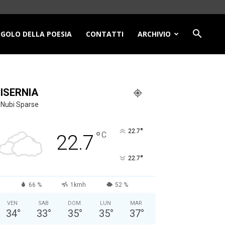
NGOLO DELLA POESIA
CONTATTI
ARCHIVIO
ISERNIA
Nubi Sparse
°
22.7
°
C
22.7
°
22.7
66 %
1kmh
52 %
VEN
SAB
DOM
LUN
MAR
34
°
33
°
35
°
35
°
37
°