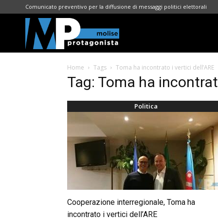
Comunicato preventivo per la diffusione di messaggi politici elettorali
Molise
Home
Tags
Toma ha incontrato i vertici dell’ARE
Protagonista
Tag: Toma ha incontrato
Politica
Cooperazione interregionale, Toma ha
incontrato i vertici dell’ARE