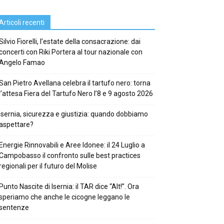
Articoli recenti
Silvio Fiorelli, l’estate della consacrazione: dai
concerti con Riki Portera al tour nazionale con
Angelo Famao
San Pietro Avellana celebra il tartufo nero: torna
l’attesa Fiera del Tartufo Nero l’8 e 9 agosto 2026
Isernia, sicurezza e giustizia: quando dobbiamo
aspettare?
Energie Rinnovabili e Aree Idonee: il 24 Luglio a
Campobasso il confronto sulle best practices
regionali per il futuro del Molise
Punto Nascite di Isernia: il TAR dice “Alt!”. Ora
speriamo che anche le cicogne leggano le
sentenze