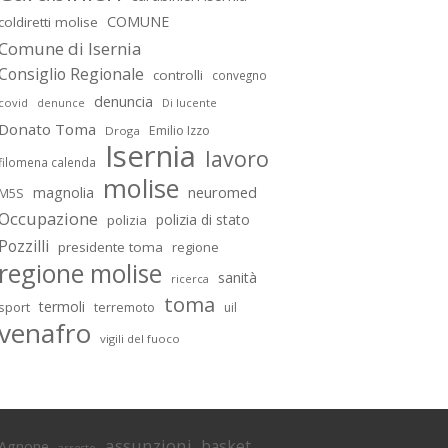
COMUNE
coldiretti molise
Comune di Isernia
Consiglio Regionale
controlli
convegno
denuncia
covid
Di lucente
denunce
Donato Toma
Emilio Izzo
Droga
Isernia
lavoro
filomena calenda
molise
magnolia
neuromed
M5S
Occupazione
polizia di stato
polizia
Pozzilli
presidente toma
regione
regione molise
sanità
ricerca
toma
termoli
sport
terremoto
uil
venafro
vigili del fuoco
assunzioni
basket
Agnone