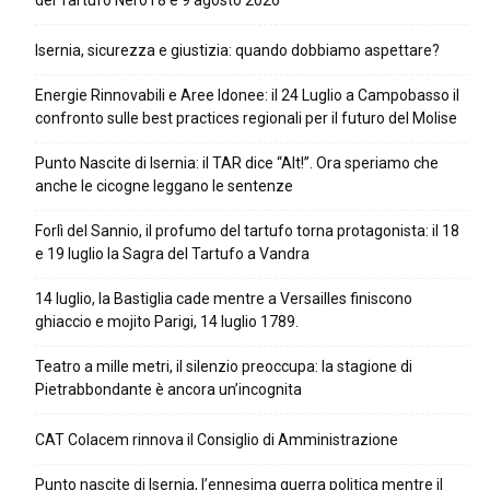
del Tartufo Nero l’8 e 9 agosto 2026
Isernia, sicurezza e giustizia: quando dobbiamo aspettare?
Energie Rinnovabili e Aree Idonee: il 24 Luglio a Campobasso il
confronto sulle best practices regionali per il futuro del Molise
Punto Nascite di Isernia: il TAR dice “Alt!”. Ora speriamo che
anche le cicogne leggano le sentenze
Forlì del Sannio, il profumo del tartufo torna protagonista: il 18
e 19 luglio la Sagra del Tartufo a Vandra
14 luglio, la Bastiglia cade mentre a Versailles finiscono
ghiaccio e mojito Parigi, 14 luglio 1789.
Teatro a mille metri, il silenzio preoccupa: la stagione di
Pietrabbondante è ancora un’incognita
CAT Colacem rinnova il Consiglio di Amministrazione
Punto nascite di Isernia, l’ennesima guerra politica mentre il