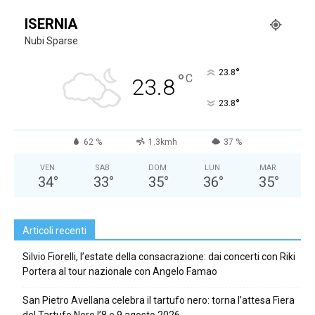
ISERNIA
Nubi Sparse
°
23.8
°
C
23.8
°
23.8
62 %
1.3kmh
37 %
VEN
SAB
DOM
LUN
MAR
34
°
33
°
35
°
36
°
35
°
Articoli recenti
Silvio Fiorelli, l’estate della consacrazione: dai concerti con Riki
Portera al tour nazionale con Angelo Famao
San Pietro Avellana celebra il tartufo nero: torna l’attesa Fiera