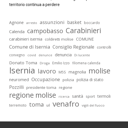
territorio continua a perdere
assunzioni
basket
Agnone
boccardo
arresto
Carabinieri
campobasso
Calenda
carabinieri isernia
COMUNE
coldiretti molise
Comune di Isernia
Consiglio Regionale
controlli
denuncia
convegno
covid
Di lucente
denunce
Donato Toma
Emilio Izzo
filomena calenda
Droga
Isernia
molise
lavoro
magnolia
M5S
Occupazione
neuromed
polizia di stato
polizia
Pozzilli
presidente toma
regione
regione molise
sanità
termoli
sport
ricerca
venafro
toma
terremoto
uil
vigili del fuoco