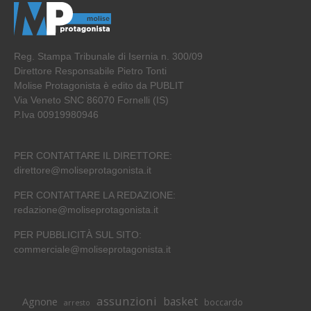
Reg. Stampa Tribunale di Isernia n. 300/09
Direttore Responsabile Pietro Tonti
Molise Protagonista è edito da PUBLIT
Via Veneto SNC 86070 Fornelli (IS)
P.Iva 00919980946
PER CONTATTARE IL DIRETTORE:
direttore@moliseprotagonista.it
PER CONTATTARE LA REDAZIONE:
redazione@moliseprotagonista.it
PER PUBBLICITÀ SUL SITO:
commerciale@moliseprotagonista.it
assunzioni
basket
Agnone
boccardo
arresto