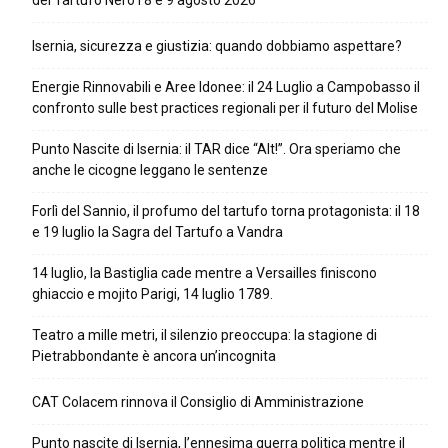
del Tartufo Nero l’8 e 9 agosto 2026
Isernia, sicurezza e giustizia: quando dobbiamo aspettare?
Energie Rinnovabili e Aree Idonee: il 24 Luglio a Campobasso il
confronto sulle best practices regionali per il futuro del Molise
Punto Nascite di Isernia: il TAR dice “Alt!”. Ora speriamo che
anche le cicogne leggano le sentenze
Forlì del Sannio, il profumo del tartufo torna protagonista: il 18
e 19 luglio la Sagra del Tartufo a Vandra
14 luglio, la Bastiglia cade mentre a Versailles finiscono
ghiaccio e mojito Parigi, 14 luglio 1789.
Teatro a mille metri, il silenzio preoccupa: la stagione di
Pietrabbondante è ancora un’incognita
CAT Colacem rinnova il Consiglio di Amministrazione
Punto nascite di Isernia, l’ennesima guerra politica mentre il