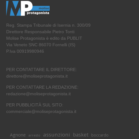
Reg. Stampa Tribunale di Isernia n. 300/09
Direttore Responsabile Pietro Tonti
Molise Protagonista è edito da PUBLIT
Via Veneto SNC 86070 Fornelli (IS)
P.Iva 00919980946
PER CONTATTARE IL DIRETTORE:
direttore@moliseprotagonista.it
PER CONTATTARE LA REDAZIONE:
redazione@moliseprotagonista.it
PER PUBBLICITÀ SUL SITO:
commerciale@moliseprotagonista.it
assunzioni
basket
Agnone
boccardo
arresto