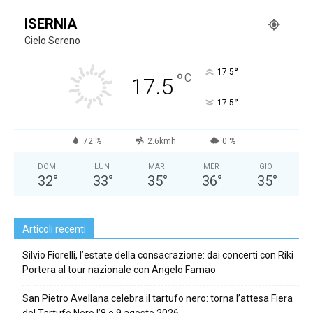
ISERNIA
Cielo Sereno
°
17.5
°
C
17.5
°
17.5
72 %
2.6kmh
0 %
DOM
LUN
MAR
MER
GIO
32
°
33
°
35
°
36
°
35
°
Articoli recenti
Silvio Fiorelli, l’estate della consacrazione: dai concerti con Riki
Portera al tour nazionale con Angelo Famao
San Pietro Avellana celebra il tartufo nero: torna l’attesa Fiera