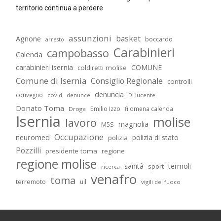
territorio continua a perdere
assunzioni
basket
Agnone
boccardo
arresto
Carabinieri
campobasso
Calenda
carabinieri isernia
COMUNE
coldiretti molise
Comune di Isernia
Consiglio Regionale
controlli
denuncia
convegno
covid
Di lucente
denunce
Donato Toma
Emilio Izzo
filomena calenda
Droga
Isernia
molise
lavoro
magnolia
M5S
Occupazione
neuromed
polizia di stato
polizia
Pozzilli
presidente toma
regione
regione molise
sanità
termoli
sport
ricerca
venafro
toma
terremoto
uil
vigili del fuoco