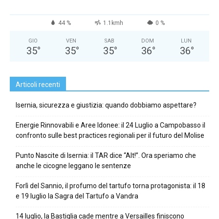
44 %
1.1kmh
0 %
GIO
VEN
SAB
DOM
LUN
35
°
35
°
35
°
36
°
36
°
Articoli recenti
Isernia, sicurezza e giustizia: quando dobbiamo aspettare?
Energie Rinnovabili e Aree Idonee: il 24 Luglio a Campobasso il
confronto sulle best practices regionali per il futuro del Molise
Punto Nascite di Isernia: il TAR dice “Alt!”. Ora speriamo che
anche le cicogne leggano le sentenze
Forlì del Sannio, il profumo del tartufo torna protagonista: il 18
e 19 luglio la Sagra del Tartufo a Vandra
14 luglio, la Bastiglia cade mentre a Versailles finiscono