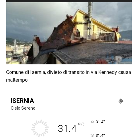
Comune di Isernia, divieto di transito in via Kennedy causa
maltempo
ISERNIA
Cielo Sereno
°
31.4
°
C
31.4
°
31.4