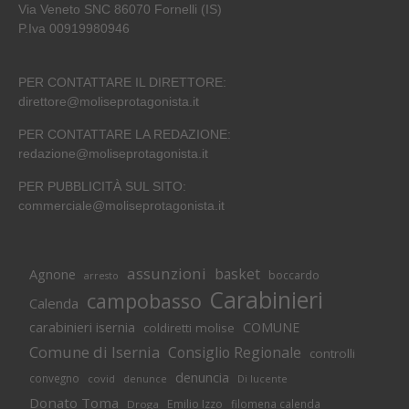
Via Veneto SNC 86070 Fornelli (IS)
P.Iva 00919980946
PER CONTATTARE IL DIRETTORE:
direttore@moliseprotagonista.it
PER CONTATTARE LA REDAZIONE:
redazione@moliseprotagonista.it
PER PUBBLICITÀ SUL SITO:
commerciale@moliseprotagonista.it
assunzioni
basket
Agnone
boccardo
arresto
Carabinieri
campobasso
Calenda
carabinieri isernia
COMUNE
coldiretti molise
Comune di Isernia
Consiglio Regionale
controlli
denuncia
convegno
covid
Di lucente
denunce
Donato Toma
Emilio Izzo
filomena calenda
Droga