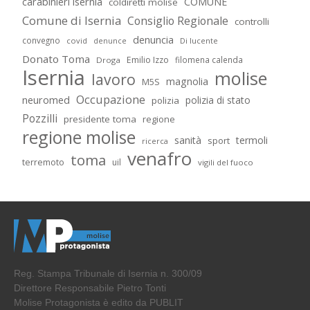
carabinieri isernia
COMUNE
coldiretti molise
Comune di Isernia
Consiglio Regionale
controlli
denuncia
convegno
covid
Di lucente
denunce
Donato Toma
Emilio Izzo
filomena calenda
Droga
Isernia
molise
lavoro
magnolia
M5S
Occupazione
neuromed
polizia di stato
polizia
Pozzilli
presidente toma
regione
regione molise
sanità
termoli
sport
ricerca
venafro
toma
terremoto
uil
vigili del fuoco
Reg. Stampa Tribunale di Isernia n. 300/09
Direttore Responsabile Pietro Tonti
Molise Protagonista è edito da PUBLIT