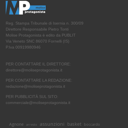
Reg. Stampa Tribunale di Isernia n. 300/09
Direttore Responsabile Pietro Tonti
Molise Protagonista è edito da PUBLIT
Via Veneto SNC 86070 Fornelli (IS)
P.Iva 00919980946
PER CONTATTARE IL DIRETTORE:
direttore@moliseprotagonista.it
PER CONTATTARE LA REDAZIONE:
redazione@moliseprotagonista.it
PER PUBBLICITÀ SUL SITO:
commerciale@moliseprotagonista.it
assunzioni
basket
Agnone
boccardo
arresto