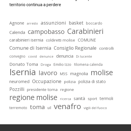
territorio continua a perdere
assunzioni
basket
Agnone
boccardo
arresto
Carabinieri
campobasso
Calenda
carabinieri isernia
COMUNE
coldiretti molise
Comune di Isernia
Consiglio Regionale
controlli
denuncia
convegno
covid
Di lucente
denunce
Donato Toma
Emilio Izzo
filomena calenda
Droga
Isernia
molise
lavoro
magnolia
M5S
Occupazione
neuromed
polizia di stato
polizia
Pozzilli
presidente toma
regione
regione molise
sanità
termoli
sport
ricerca
venafro
toma
terremoto
uil
vigili del fuoco