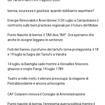
del Tartufo Nero l’8 e 9 agosto 2026
Isernia, sicurezza e giustizia: quando dobbiamo aspettare?
Energie Rinnovabili e Aree Idonee: il 24 Luglio a Campobasso il
confronto sulle best practices regionali per il futuro del Molise
Punto Nascite di Isernia: il TAR dice “Alt!”. Ora speriamo che
anche le cicogne leggano le sentenze
Forlì del Sannio, il profumo del tartufo torna protagonista: il 18
e 19 luglio la Sagra del Tartufo a Vandra
14 luglio, la Bastiglia cade mentre a Versailles finiscono
ghiaccio e mojito Parigi, 14 luglio 1789.
Teatro a mille metri, il silenzio preoccupa: la stagione di
Pietrabbondante è ancora un’incognita
CAT Colacem rinnova il Consiglio di Amministrazione
Punto nascite di Isernia, l’ennesima guerra politica mentre il