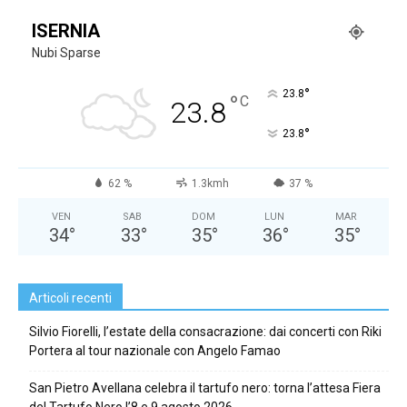
ISERNIA
Nubi Sparse
°
23.8
°
C
23.8
°
23.8
62 %
1.3kmh
37 %
VEN
SAB
DOM
LUN
MAR
34
°
33
°
35
°
36
°
35
°
Articoli recenti
Silvio Fiorelli, l’estate della consacrazione: dai concerti con Riki
Portera al tour nazionale con Angelo Famao
San Pietro Avellana celebra il tartufo nero: torna l’attesa Fiera