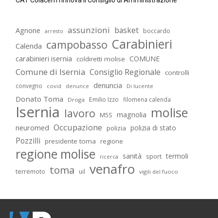
CAT Colacem rinnova il Consiglio di Amministrazione
assunzioni
basket
Agnone
boccardo
arresto
Carabinieri
campobasso
Calenda
carabinieri isernia
COMUNE
coldiretti molise
Comune di Isernia
Consiglio Regionale
controlli
denuncia
convegno
covid
Di lucente
denunce
Donato Toma
Emilio Izzo
filomena calenda
Droga
Isernia
molise
lavoro
magnolia
M5S
Occupazione
neuromed
polizia di stato
polizia
Pozzilli
presidente toma
regione
regione molise
sanità
termoli
sport
ricerca
venafro
toma
terremoto
uil
vigili del fuoco