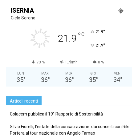
ISERNIA
Cielo Sereno
°
21.9
°
C
21.9
°
21.9
73 %
1.7kmh
0 %
LUN
MAR
MER
GIO
VEN
35
°
36
°
36
°
35
°
34
°
Articoli recenti
Colacem pubblica il 19° Rapporto di Sostenibilità
Silvio Fiorelli, l’estate della consacrazione: dai concerti con Riki
Portera al tour nazionale con Angelo Famao