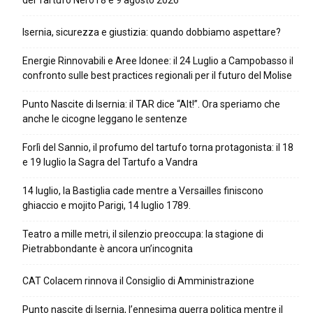
del Tartufo Nero l’8 e 9 agosto 2026
Isernia, sicurezza e giustizia: quando dobbiamo aspettare?
Energie Rinnovabili e Aree Idonee: il 24 Luglio a Campobasso il
confronto sulle best practices regionali per il futuro del Molise
Punto Nascite di Isernia: il TAR dice “Alt!”. Ora speriamo che
anche le cicogne leggano le sentenze
Forlì del Sannio, il profumo del tartufo torna protagonista: il 18
e 19 luglio la Sagra del Tartufo a Vandra
14 luglio, la Bastiglia cade mentre a Versailles finiscono
ghiaccio e mojito Parigi, 14 luglio 1789.
Teatro a mille metri, il silenzio preoccupa: la stagione di
Pietrabbondante è ancora un’incognita
CAT Colacem rinnova il Consiglio di Amministrazione
Punto nascite di Isernia, l’ennesima guerra politica mentre il