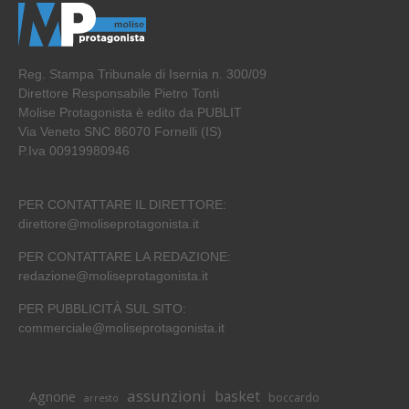
Reg. Stampa Tribunale di Isernia n. 300/09
Direttore Responsabile Pietro Tonti
Molise Protagonista è edito da PUBLIT
Via Veneto SNC 86070 Fornelli (IS)
P.Iva 00919980946
PER CONTATTARE IL DIRETTORE:
direttore@moliseprotagonista.it
PER CONTATTARE LA REDAZIONE:
redazione@moliseprotagonista.it
PER PUBBLICITÀ SUL SITO:
commerciale@moliseprotagonista.it
assunzioni
basket
Agnone
boccardo
arresto