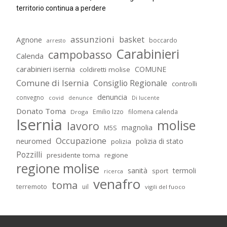
territorio continua a perdere
assunzioni
basket
Agnone
boccardo
arresto
Carabinieri
campobasso
Calenda
carabinieri isernia
COMUNE
coldiretti molise
Comune di Isernia
Consiglio Regionale
controlli
denuncia
convegno
covid
Di lucente
denunce
Donato Toma
Emilio Izzo
filomena calenda
Droga
Isernia
molise
lavoro
magnolia
M5S
Occupazione
neuromed
polizia di stato
polizia
Pozzilli
presidente toma
regione
regione molise
sanità
termoli
sport
ricerca
venafro
toma
terremoto
uil
vigili del fuoco