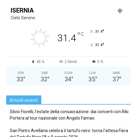
ISERNIA
Cielo Sereno
°
31.4
°
C
31.4
°
31.4
45 %
2.5kmh
5 %
VEN
SAB
DOM
LUN
MAR
33
°
32
°
34
°
35
°
37
°
Articoli recenti
Silvio Fiorelli, l’estate della consacrazione: dai concerti con Riki
Portera al tour nazionale con Angelo Famao
San Pietro Avellana celebra il tartufo nero: torna l’attesa Fiera