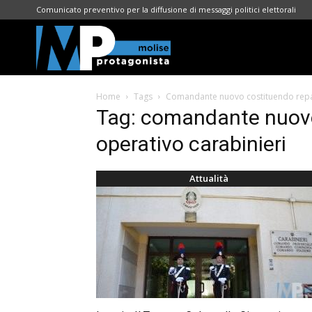
Comunicato preventivo per la diffusione di messaggi politici elettorali
Molise
Home
Tags
Comandante nuovo costituendo repar
Protagonista
Tag: comandante nuovo
operativo carabinieri
Attualità