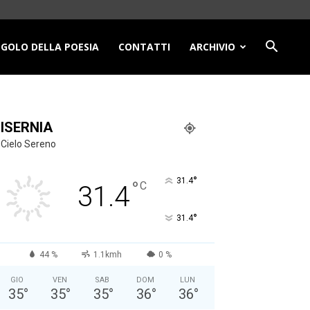
NGOLO DELLA POESIA
CONTATTI
ARCHIVIO
ISERNIA
Cielo Sereno
°
31.4
°
C
31.4
°
31.4
44 %
1.1kmh
0 %
GIO
VEN
SAB
DOM
LUN
35
°
35
°
35
°
36
°
36
°