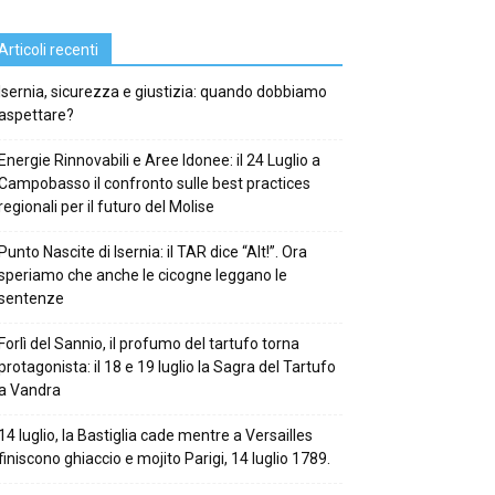
Articoli recenti
Isernia, sicurezza e giustizia: quando dobbiamo
aspettare?
Energie Rinnovabili e Aree Idonee: il 24 Luglio a
Campobasso il confronto sulle best practices
regionali per il futuro del Molise
Punto Nascite di Isernia: il TAR dice “Alt!”. Ora
speriamo che anche le cicogne leggano le
sentenze
Forlì del Sannio, il profumo del tartufo torna
protagonista: il 18 e 19 luglio la Sagra del Tartufo
a Vandra
14 luglio, la Bastiglia cade mentre a Versailles
finiscono ghiaccio e mojito Parigi, 14 luglio 1789.