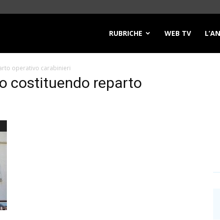
RUBRICHE
WEB TV
L’A
to operativo carabinieri
 costituendo reparto