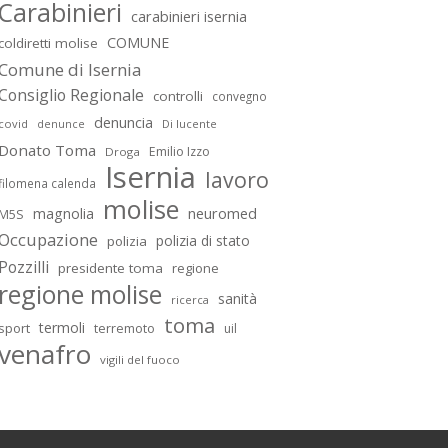
Carabinieri
carabinieri isernia
COMUNE
coldiretti molise
Comune di Isernia
Consiglio Regionale
controlli
convegno
denuncia
covid
Di lucente
denunce
Donato Toma
Emilio Izzo
Droga
Isernia
lavoro
filomena calenda
molise
magnolia
neuromed
M5S
Occupazione
polizia di stato
polizia
Pozzilli
presidente toma
regione
regione molise
sanità
ricerca
toma
termoli
sport
terremoto
uil
venafro
vigili del fuoco