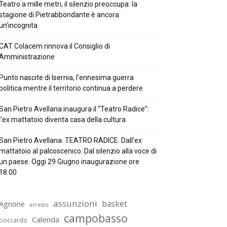
Teatro a mille metri, il silenzio preoccupa: la
stagione di Pietrabbondante è ancora
un’incognita
CAT Colacem rinnova il Consiglio di
Amministrazione
Punto nascite di Isernia, l’ennesima guerra
politica mentre il territorio continua a perdere
San Pietro Avellana inaugura il “Teatro Radice”:
l’ex mattatoio diventa casa della cultura
San Pietro Avellana. TEATRO RADICE. Dall’ex
mattatoio al palcoscenico. Dal silenzio alla voce di
un paese. Oggi 29 Giugno inaugurazione ore
18:00
assunzioni
basket
Agnone
arresto
campobasso
Calenda
boccardo