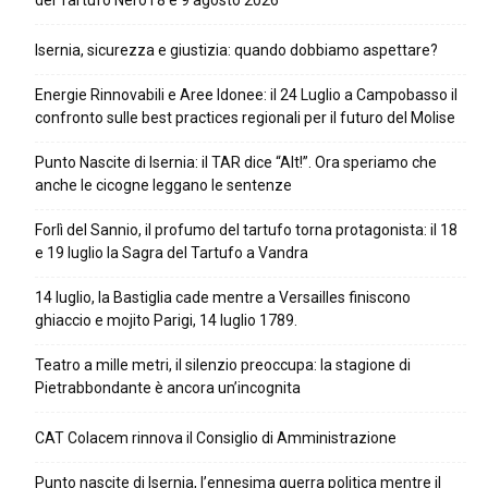
del Tartufo Nero l’8 e 9 agosto 2026
Isernia, sicurezza e giustizia: quando dobbiamo aspettare?
Energie Rinnovabili e Aree Idonee: il 24 Luglio a Campobasso il
confronto sulle best practices regionali per il futuro del Molise
Punto Nascite di Isernia: il TAR dice “Alt!”. Ora speriamo che
anche le cicogne leggano le sentenze
Forlì del Sannio, il profumo del tartufo torna protagonista: il 18
e 19 luglio la Sagra del Tartufo a Vandra
14 luglio, la Bastiglia cade mentre a Versailles finiscono
ghiaccio e mojito Parigi, 14 luglio 1789.
Teatro a mille metri, il silenzio preoccupa: la stagione di
Pietrabbondante è ancora un’incognita
CAT Colacem rinnova il Consiglio di Amministrazione
Punto nascite di Isernia, l’ennesima guerra politica mentre il