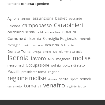
territorio continua a perdere
assunzioni
basket
Agnone
boccardo
arresto
Carabinieri
campobasso
Calenda
carabinieri isernia
COMUNE
coldiretti molise
Comune di Isernia
Consiglio Regionale
controlli
denuncia
convegno
covid
Di lucente
denunce
Donato Toma
Emilio Izzo
filomena calenda
Droga
Isernia
molise
lavoro
magnolia
M5S
Occupazione
neuromed
polizia di stato
polizia
Pozzilli
presidente toma
regione
regione molise
sanità
termoli
sport
ricerca
venafro
toma
terremoto
uil
vigili del fuoco