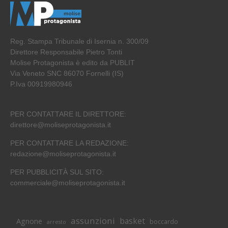
Reg. Stampa Tribunale di Isernia n. 300/09
Direttore Responsabile Pietro Tonti
Molise Protagonista è edito da PUBLIT
Via Veneto SNC 86070 Fornelli (IS)
P.Iva 00919980946
PER CONTATTARE IL DIRETTORE:
direttore@moliseprotagonista.it
PER CONTATTARE LA REDAZIONE:
redazione@moliseprotagonista.it
PER PUBBLICITÀ SUL SITO:
commerciale@moliseprotagonista.it
assunzioni
basket
Agnone
boccardo
arresto