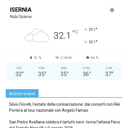
ISERNIA
Nubi Sparse
°
32.1
°
C
32.1
°
32.1
51 %
2.1kmh
66 %
GIO
VEN
SAB
DOM
LUN
32
°
35
°
35
°
36
°
37
°
Articoli recenti
Silvio Fiorelli, l’estate della consacrazione: dai concerti con Riki
Portera al tour nazionale con Angelo Famao
San Pietro Avellana celebra il tartufo nero: torna l’attesa Fiera