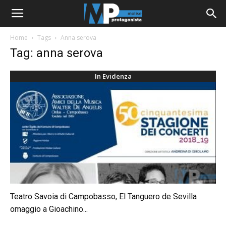
Home
Tags
Anna serova
Tag: anna serova
In Evidenza
Teatro Savoia di Campobasso, El Tanguero de Sevilla
omaggio a Gioachino...