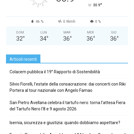
°
30.9
46 %
0.9kmh
0 %
DOM
LUN
MAR
MER
GIO
32
°
34
°
36
°
36
°
36
°
Articoli recenti
Colacem pubblica il 19° Rapporto di Sostenibilità
Silvio Fiorelli, l’estate della consacrazione: dai concerti con Riki
Portera al tour nazionale con Angelo Famao
San Pietro Avellana celebra il tartufo nero: torna l’attesa Fiera
del Tartufo Nero l’8 e 9 agosto 2026
Isernia, sicurezza e giustizia: quando dobbiamo aspettare?