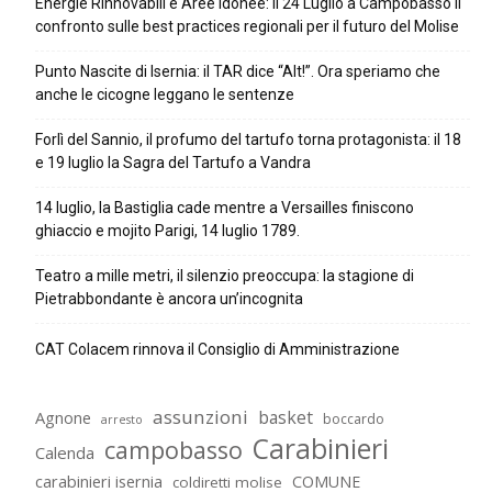
Energie Rinnovabili e Aree Idonee: il 24 Luglio a Campobasso il
confronto sulle best practices regionali per il futuro del Molise
Punto Nascite di Isernia: il TAR dice “Alt!”. Ora speriamo che
anche le cicogne leggano le sentenze
Forlì del Sannio, il profumo del tartufo torna protagonista: il 18
e 19 luglio la Sagra del Tartufo a Vandra
14 luglio, la Bastiglia cade mentre a Versailles finiscono
ghiaccio e mojito Parigi, 14 luglio 1789.
Teatro a mille metri, il silenzio preoccupa: la stagione di
Pietrabbondante è ancora un’incognita
CAT Colacem rinnova il Consiglio di Amministrazione
assunzioni
basket
Agnone
boccardo
arresto
Carabinieri
campobasso
Calenda
carabinieri isernia
COMUNE
coldiretti molise