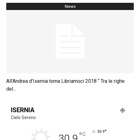
News
All’Andrea d’Isernia torna Libriamoci 2018 “ Tra le righe
del...
ISERNIA
Cielo Sereno
°
30.9
°
C
30.9