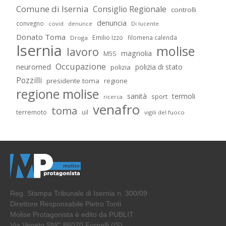
Comune di Isernia
Consiglio Regionale
controlli
denuncia
convegno
covid
Di lucente
denunce
Donato Toma
Emilio Izzo
filomena calenda
Droga
Isernia
molise
lavoro
magnolia
M5S
Occupazione
neuromed
polizia di stato
polizia
Pozzilli
presidente toma
regione
regione molise
sanità
termoli
sport
ricerca
venafro
toma
terremoto
uil
vigili del fuoco
Reg. Stampa Tribunale di Isernia n. 300/09
Direttore Responsabile Pietro Tonti
Molise Protagonista è edito da PUBLIT
Via Veneto SNC 86070 Fornelli (IS)