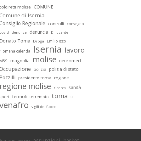
COMUNE
coldiretti molise
Comune di Isernia
Consiglio Regionale
controlli
convegno
denuncia
covid
Di lucente
denunce
Donato Toma
Emilio Izzo
Droga
Isernia
lavoro
filomena calenda
molise
magnolia
neuromed
M5S
Occupazione
polizia di stato
polizia
Pozzilli
presidente toma
regione
regione molise
sanità
ricerca
toma
termoli
sport
terremoto
uil
venafro
vigili del fuoco
assunzioni
basket
Agnone