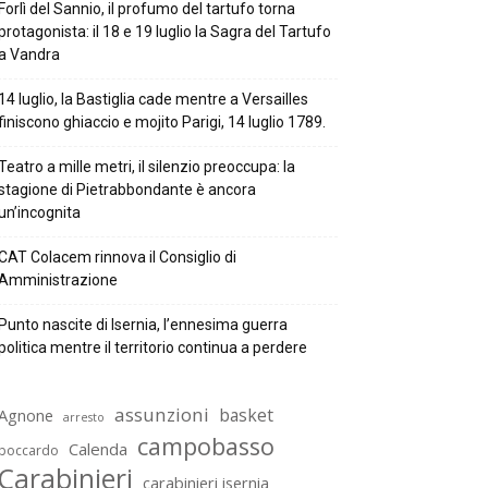
Forlì del Sannio, il profumo del tartufo torna
protagonista: il 18 e 19 luglio la Sagra del Tartufo
a Vandra
14 luglio, la Bastiglia cade mentre a Versailles
finiscono ghiaccio e mojito Parigi, 14 luglio 1789.
Teatro a mille metri, il silenzio preoccupa: la
stagione di Pietrabbondante è ancora
un’incognita
CAT Colacem rinnova il Consiglio di
Amministrazione
Punto nascite di Isernia, l’ennesima guerra
politica mentre il territorio continua a perdere
assunzioni
basket
Agnone
arresto
campobasso
Calenda
boccardo
Carabinieri
carabinieri isernia