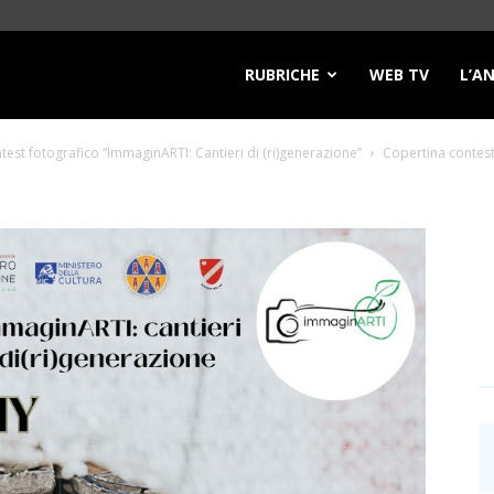
RUBRICHE
WEB TV
L’A
ontest fotografico “ImmaginARTI: Cantieri di (ri)generazione”
Copertina contes