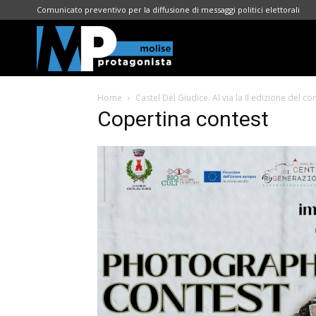
Comunicato preventivo per la diffusione di messaggi politici elettorali
Molise
Home
Castel Del Giudice. Al via la II edizione del c
Protagonista
Copertina contest