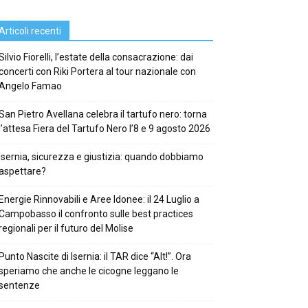
Articoli recenti
Silvio Fiorelli, l’estate della consacrazione: dai
concerti con Riki Portera al tour nazionale con
Angelo Famao
San Pietro Avellana celebra il tartufo nero: torna
l’attesa Fiera del Tartufo Nero l’8 e 9 agosto 2026
Isernia, sicurezza e giustizia: quando dobbiamo
aspettare?
Energie Rinnovabili e Aree Idonee: il 24 Luglio a
Campobasso il confronto sulle best practices
regionali per il futuro del Molise
Punto Nascite di Isernia: il TAR dice “Alt!”. Ora
speriamo che anche le cicogne leggano le
sentenze