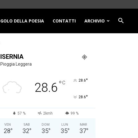
NGOLO DELLA POESIA
CONTATTI
ARCHIVIO
t
ISERNIA
Pioggia Leggera
°
28.6
°
C
28.6
°
28.6
57 %
2kmh
99 %
VEN
SAB
DOM
LUN
MAR
28
°
32
°
35
°
35
°
37
°