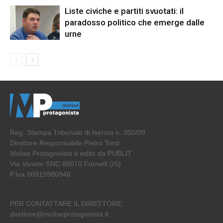
Liste civiche e partiti svuotati: il
paradosso politico che emerge dalle
urne
Reg. Stampa Tribunale di Isernia n. 300/09
Direttore Responsabile Pietro Tonti
Molise Protagonista è edito da PUBLIT
Via Veneto SNC 86070 Fornelli (IS)
P.Iva 00919980946
PER CONTATTARE IL DIRETTORE:
direttore@moliseprotagonista.it