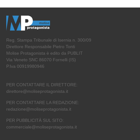
Reg. Stampa Tribunale di Isernia n. 300/09
Direttore Responsabile Pietro Tonti
Molise Protagonista è edito da PUBLIT
Via Veneto SNC 86070 Fornelli (IS)
P.Iva 00919980946
PER CONTATTARE IL DIRETTORE:
direttore@moliseprotagonista.it
PER CONTATTARE LA REDAZIONE:
redazione@moliseprotagonista.it
PER PUBBLICITÀ SUL SITO:
commerciale@moliseprotagonista.it