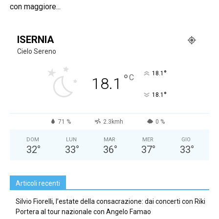
con maggiore...
ISERNIA
Cielo Sereno
°
18.1
°
C
18.1
°
18.1
71 %
2.3kmh
0 %
DOM
LUN
MAR
MER
GIO
32
°
33
°
36
°
37
°
33
°
Articoli recenti
Silvio Fiorelli, l’estate della consacrazione: dai concerti con Riki
Portera al tour nazionale con Angelo Famao