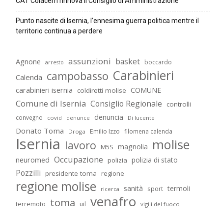
CAT Colacem rinnova il Consiglio di Amministrazione
Punto nascite di Isernia, l’ennesima guerra politica mentre il
territorio continua a perdere
assunzioni
basket
Agnone
boccardo
arresto
Carabinieri
campobasso
Calenda
carabinieri isernia
COMUNE
coldiretti molise
Comune di Isernia
Consiglio Regionale
controlli
denuncia
convegno
covid
Di lucente
denunce
Donato Toma
Emilio Izzo
filomena calenda
Droga
Isernia
molise
lavoro
magnolia
M5S
Occupazione
neuromed
polizia di stato
polizia
Pozzilli
presidente toma
regione
regione molise
sanità
termoli
sport
ricerca
venafro
toma
terremoto
uil
vigili del fuoco