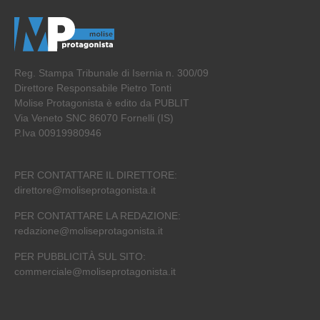
Reg. Stampa Tribunale di Isernia n. 300/09
Direttore Responsabile Pietro Tonti
Molise Protagonista è edito da PUBLIT
Via Veneto SNC 86070 Fornelli (IS)
P.Iva 00919980946
PER CONTATTARE IL DIRETTORE:
direttore@moliseprotagonista.it
PER CONTATTARE LA REDAZIONE:
redazione@moliseprotagonista.it
PER PUBBLICITÀ SUL SITO:
commerciale@moliseprotagonista.it