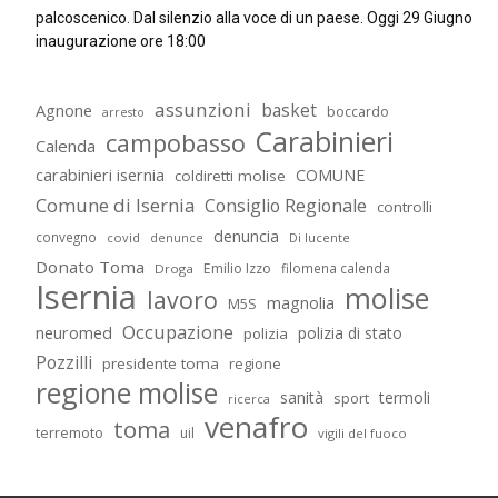
palcoscenico. Dal silenzio alla voce di un paese. Oggi 29 Giugno
inaugurazione ore 18:00
assunzioni
basket
Agnone
boccardo
arresto
Carabinieri
campobasso
Calenda
carabinieri isernia
COMUNE
coldiretti molise
Comune di Isernia
Consiglio Regionale
controlli
denuncia
convegno
covid
Di lucente
denunce
Donato Toma
Emilio Izzo
filomena calenda
Droga
Isernia
molise
lavoro
magnolia
M5S
Occupazione
neuromed
polizia di stato
polizia
Pozzilli
presidente toma
regione
regione molise
sanità
termoli
sport
ricerca
venafro
toma
terremoto
uil
vigili del fuoco