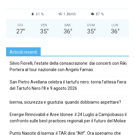
61 %
1.8kmh
87 %
GIO
VEN
SAB
DOM
LUN
27
°
35
°
36
°
35
°
36
°
Articoli recenti
Silvio Fiorelli, l’estate della consacrazione: dai concerti con Riki
Portera al tour nazionale con Angelo Famao
San Pietro Avellana celebra il tartufo nero: torna l’attesa Fiera
del Tartufo Nero l’8 e 9 agosto 2026
Isernia, sicurezza e giustizia: quando dobbiamo aspettare?
Energie Rinnovabili e Aree Idonee: il 24 Luglio a Campobasso il
confronto sulle best practices regionali per il futuro del Molise
Punto Nascite di Isernia: il TAR dice “Alt!”. Ora speriamo che