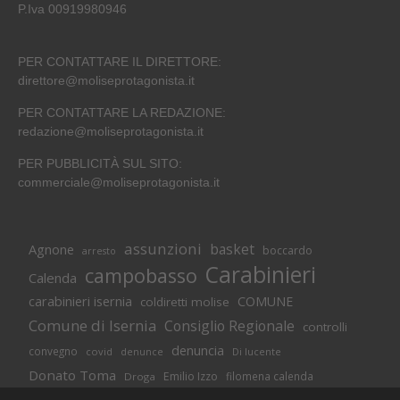
P.Iva 00919980946
PER CONTATTARE IL DIRETTORE:
direttore@moliseprotagonista.it
PER CONTATTARE LA REDAZIONE:
redazione@moliseprotagonista.it
PER PUBBLICITÀ SUL SITO:
commerciale@moliseprotagonista.it
assunzioni
basket
Agnone
boccardo
arresto
Carabinieri
campobasso
Calenda
carabinieri isernia
COMUNE
coldiretti molise
Comune di Isernia
Consiglio Regionale
controlli
denuncia
convegno
covid
Di lucente
denunce
Donato Toma
Emilio Izzo
filomena calenda
Droga
Isernia
molise