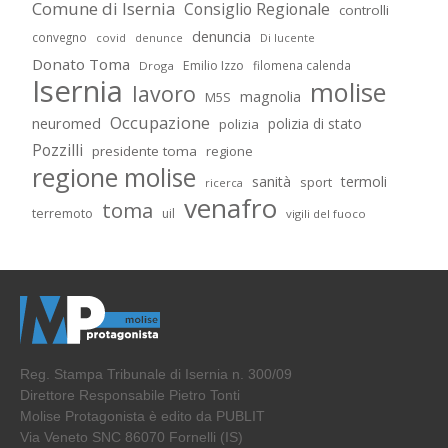
Comune di Isernia
Consiglio Regionale
controlli
denuncia
convegno
covid
Di lucente
denunce
Donato Toma
Emilio Izzo
filomena calenda
Droga
Isernia
molise
lavoro
magnolia
M5S
Occupazione
neuromed
polizia di stato
polizia
Pozzilli
presidente toma
regione
regione molise
sanità
termoli
sport
ricerca
venafro
toma
terremoto
uil
vigili del fuoco
Reg. Stampa Tribunale di Isernia n. 300/09
Direttore Responsabile Pietro Tonti
Molise Protagonista è edito da PUBLIT
Via Veneto SNC 86070 Fornelli (IS)