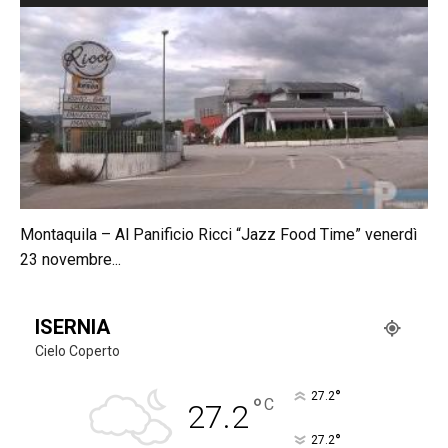
Montaquila – Al Panificio Ricci “Jazz Food Time” venerdì
23 novembre...
ISERNIA
Cielo Coperto
°
27.2
°
C
27.2
°
27.2