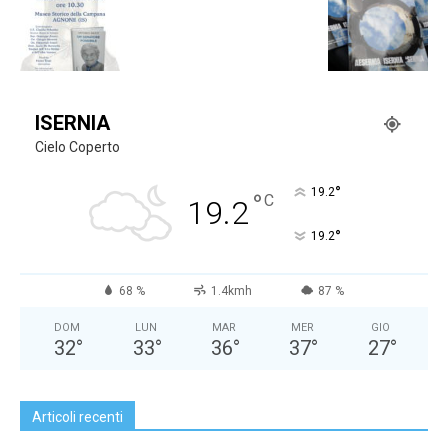
ISERNIA
Cielo Coperto
°
19.2
°
C
19.2
°
19.2
68 %
1.4kmh
87 %
DOM
LUN
MAR
MER
GIO
32
°
33
°
36
°
37
°
27
°
Articoli recenti