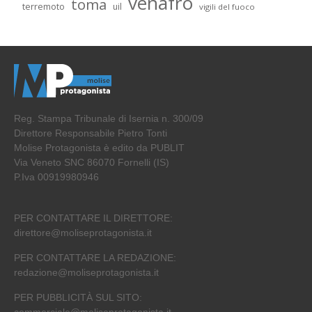
venafro
toma
terremoto
uil
vigili del fuoco
Reg. Stampa Tribunale di Isernia n. 300/09
Direttore Responsabile Pietro Tonti
Molise Protagonista è edito da PUBLIT
Via Veneto SNC 86070 Fornelli (IS)
P.Iva 00919980946
PER CONTATTARE IL DIRETTORE:
direttore@moliseprotagonista.it
PER CONTATTARE LA REDAZIONE:
redazione@moliseprotagonista.it
PER PUBBLICITÀ SUL SITO: