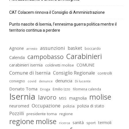
CAT Colacem rinnova il Consiglio di Amministrazione
Punto nascite di Isernia, l’ennesima guerra politica mentre il
territorio continua a perdere
assunzioni
basket
Agnone
boccardo
arresto
Carabinieri
campobasso
Calenda
carabinieri isernia
COMUNE
coldiretti molise
Comune di Isernia
Consiglio Regionale
controlli
denuncia
convegno
covid
Di lucente
denunce
Donato Toma
Emilio Izzo
filomena calenda
Droga
Isernia
molise
lavoro
magnolia
M5S
Occupazione
neuromed
polizia di stato
polizia
Pozzilli
presidente toma
regione
regione molise
sanità
termoli
sport
ricerca