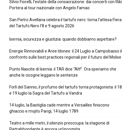
Silvio Fiorelli, l’estate della consacrazione: dai concerti con Riki
Portera al tour nazionale con Angelo Famao
San Pietro Avellana celebra il tartufo nero: torna l’attesa Fiera
del Tartufo Nero l’8 e 9 agosto 2026
Isernia, sicurezza e giustizia: quando dobbiamo aspettare?
Energie Rinnovabili e Aree Idonee: il 24 Luglio a Campobasso il
confronto sulle best practices regionali per il futuro del Molise
Punto Nascite di Isernia: il TAR dice “Alt!”. Ora speriamo che
anche le cicogne leggano le sentenze
Forlì del Sannio, il profumo del tartufo torna protagonista: il 18
e 19 luglio la Sagra del Tartufo a Vandra
14 luglio, la Bastiglia cade mentre a Versailles finiscono
ghiaccio e mojito Parigi, 14 luglio 1789.
Teatro a mille metri, il silenzio preoccupa: la stagione di
Pietrabbondante è ancora un’incognita