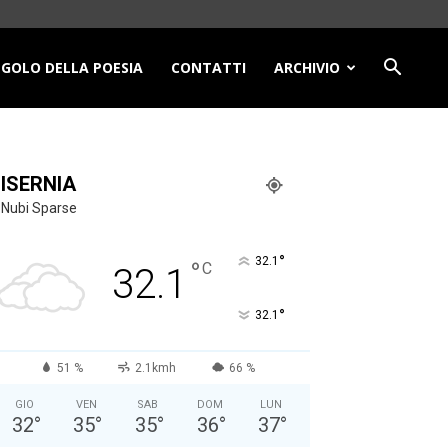
NGOLO DELLA POESIA
CONTATTI
ARCHIVIO
ISERNIA
Nubi Sparse
°
32.1
°
C
32.1
°
32.1
51 %
2.1kmh
66 %
GIO
VEN
SAB
DOM
LUN
32
°
35
°
35
°
36
°
37
°