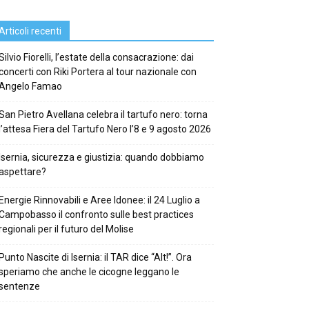
Articoli recenti
Silvio Fiorelli, l’estate della consacrazione: dai
concerti con Riki Portera al tour nazionale con
Angelo Famao
San Pietro Avellana celebra il tartufo nero: torna
l’attesa Fiera del Tartufo Nero l’8 e 9 agosto 2026
Isernia, sicurezza e giustizia: quando dobbiamo
aspettare?
Energie Rinnovabili e Aree Idonee: il 24 Luglio a
Campobasso il confronto sulle best practices
regionali per il futuro del Molise
Punto Nascite di Isernia: il TAR dice “Alt!”. Ora
speriamo che anche le cicogne leggano le
sentenze