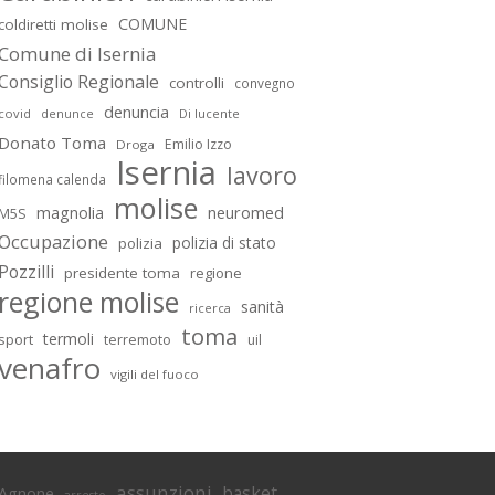
COMUNE
coldiretti molise
Comune di Isernia
Consiglio Regionale
controlli
convegno
denuncia
covid
Di lucente
denunce
Donato Toma
Emilio Izzo
Droga
Isernia
lavoro
filomena calenda
molise
magnolia
neuromed
M5S
Occupazione
polizia di stato
polizia
Pozzilli
presidente toma
regione
regione molise
sanità
ricerca
toma
termoli
sport
terremoto
uil
venafro
vigili del fuoco
assunzioni
basket
Agnone