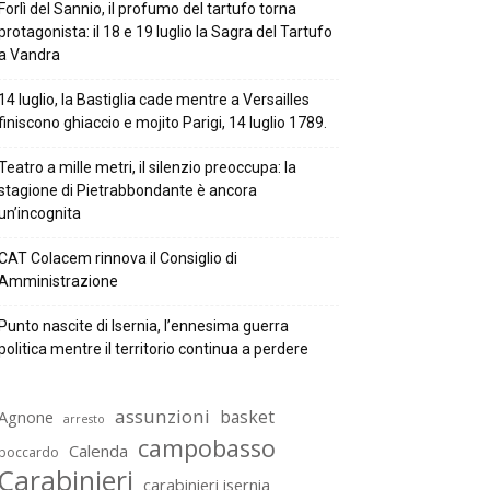
Forlì del Sannio, il profumo del tartufo torna
protagonista: il 18 e 19 luglio la Sagra del Tartufo
a Vandra
14 luglio, la Bastiglia cade mentre a Versailles
finiscono ghiaccio e mojito Parigi, 14 luglio 1789.
Teatro a mille metri, il silenzio preoccupa: la
stagione di Pietrabbondante è ancora
un’incognita
CAT Colacem rinnova il Consiglio di
Amministrazione
Punto nascite di Isernia, l’ennesima guerra
politica mentre il territorio continua a perdere
assunzioni
basket
Agnone
arresto
campobasso
Calenda
boccardo
Carabinieri
carabinieri isernia