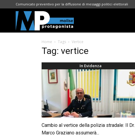
Comunicato preventivo per la diffusione di messaggi politici elettorali
Molise
Home
Tags
Vertice
Protagonista
Tag: vertice
In Evidenza
Cambio al vertice della polizia stradale: Il Dr.
Marco Graziano assumerà...