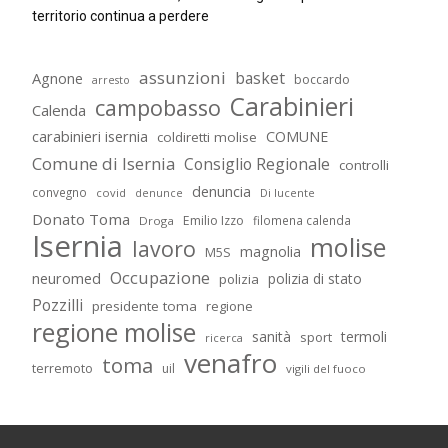
territorio continua a perdere
assunzioni
basket
Agnone
boccardo
arresto
Carabinieri
campobasso
Calenda
carabinieri isernia
COMUNE
coldiretti molise
Comune di Isernia
Consiglio Regionale
controlli
denuncia
convegno
covid
Di lucente
denunce
Donato Toma
Emilio Izzo
filomena calenda
Droga
Isernia
molise
lavoro
magnolia
M5S
Occupazione
neuromed
polizia di stato
polizia
Pozzilli
presidente toma
regione
regione molise
sanità
termoli
sport
ricerca
venafro
toma
terremoto
uil
vigili del fuoco