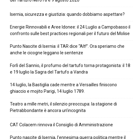
del Tartufo Nero l’8 e 9 agosto 2026
Isernia, sicurezza e giustizia: quando dobbiamo aspettare?
Energie Rinnovabili e Aree Idonee: il 24 Luglio a Campobasso il
confronto sulle best practices regionali per il futuro del Molise
Punto Nascite di Isernia: il TAR dice “Alt!”. Ora speriamo che
anche le cicogne leggano le sentenze
Forlì del Sannio, il profumo del tartufo torna protagonista: il 18
e 19 luglio la Sagra del Tartufo a Vandra
14 luglio, la Bastiglia cade mentre a Versailles finiscono
ghiaccio e mojito Parigi, 14 luglio 1789.
Teatro a mille metri, il silenzio preoccupa: la stagione di
Pietrabbondante è ancora un’incognita
CAT Colacem rinnova il Consiglio di Amministrazione
Punto nascite di Isernia, l’ennesima guerra politica mentre il