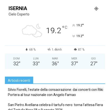
ISERNIA
Cielo Coperto
°
19.2
°
C
19.2
°
19.2
68 %
1.4kmh
87 %
DOM
LUN
MAR
MER
GIO
32
°
33
°
36
°
37
°
27
°
Articoli recenti
Silvio Fiorelli, l’estate della consacrazione: dai concerti con Riki
Portera al tour nazionale con Angelo Famao
San Pietro Avellana celebra il tartufo nero: torna l’attesa Fiera