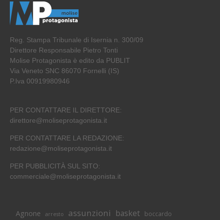
Reg. Stampa Tribunale di Isernia n. 300/09
Direttore Responsabile Pietro Tonti
Molise Protagonista è edito da PUBLIT
Via Veneto SNC 86070 Fornelli (IS)
P.Iva 00919980946
PER CONTATTARE IL DIRETTORE:
direttore@moliseprotagonista.it
PER CONTATTARE LA REDAZIONE:
redazione@moliseprotagonista.it
PER PUBBLICITÀ SUL SITO:
commerciale@moliseprotagonista.it
assunzioni
basket
Agnone
boccardo
arresto