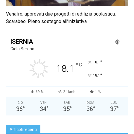
Venafro, approvati due progetti di edilizia scolastica.
Scarabeo: Pieno sostegno all’iniziativa...
ISERNIA
Cielo Sereno
°
18.1
°
C
18.1
°
18.1
69 %
2.1kmh
1 %
GIO
VEN
SAB
DOM
LUN
36
°
34
°
35
°
36
°
37
°
Articoli recenti