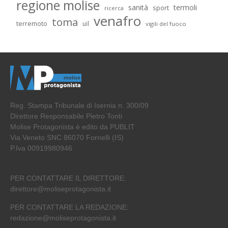
regione molise
sanità
termoli
sport
ricerca
venafro
toma
terremoto
uil
vigili del fuoco
Reg. Stampa Tribunale di Isernia n. 300/09
Direttore Responsabile Pietro Tonti
Molise Protagonista è edito da PUBLIT
Via Veneto SNC 86070 Fornelli (IS)
P.Iva 00919980946
PER CONTATTARE IL DIRETTORE:
direttore@moliseprotagonista.it
PER CONTATTARE LA REDAZIONE:
redazione@moliseprotagonista.it