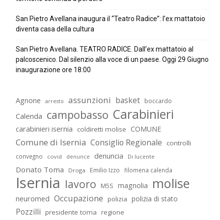
San Pietro Avellana inaugura il “Teatro Radice”: l’ex mattatoio
diventa casa della cultura
San Pietro Avellana. TEATRO RADICE. Dall’ex mattatoio al
palcoscenico. Dal silenzio alla voce di un paese. Oggi 29 Giugno
inaugurazione ore 18:00
assunzioni
basket
Agnone
boccardo
arresto
Carabinieri
campobasso
Calenda
carabinieri isernia
COMUNE
coldiretti molise
Comune di Isernia
Consiglio Regionale
controlli
denuncia
convegno
covid
Di lucente
denunce
Donato Toma
Emilio Izzo
filomena calenda
Droga
Isernia
molise
lavoro
magnolia
M5S
Occupazione
neuromed
polizia di stato
polizia
Pozzilli
presidente toma
regione