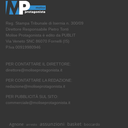
Reg. Stampa Tribunale di Isernia n. 300/09
Direttore Responsabile Pietro Tonti
Molise Protagonista è edito da PUBLIT
Via Veneto SNC 86070 Fornelli (IS)
P.Iva 00919980946
PER CONTATTARE IL DIRETTORE:
direttore@moliseprotagonista.it
PER CONTATTARE LA REDAZIONE:
redazione@moliseprotagonista.it
PER PUBBLICITÀ SUL SITO:
commerciale@moliseprotagonista.it
assunzioni
basket
Agnone
boccardo
arresto