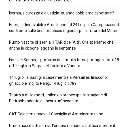
del Tartufo Nero l’8 e 9 agosto 2026
Isernia, sicurezza e giustizia: quando dobbiamo aspettare?
Energie Rinnovabili e Aree Idonee: il 24 Luglio a Campobasso il
confronto sulle best practices regionali per il futuro del Molise
Punto Nascite di Isernia: il TAR dice “Alt!”. Ora speriamo che
anche le cicogne leggano le sentenze
Forlì del Sannio, il profumo del tartufo torna protagonista: il 18
e 19 luglio la Sagra del Tartufo a Vandra
14 luglio, la Bastiglia cade mentre a Versailles finiscono
ghiaccio e mojito Parigi, 14 luglio 1789.
Teatro a mille metri, il silenzio preoccupa: la stagione di
Pietrabbondante è ancora un’incognita
CAT Colacem rinnova il Consiglio di Amministrazione
Punto nascite di Isernia, l’ennesima guerra politica mentre il