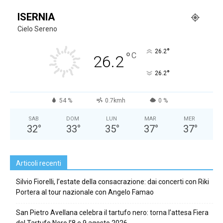
ISERNIA
Cielo Sereno
°
26.2
°
C
26.2
°
26.2
54 %
0.7kmh
0 %
SAB
DOM
LUN
MAR
MER
32
°
33
°
35
°
37
°
37
°
Articoli recenti
Silvio Fiorelli, l’estate della consacrazione: dai concerti con Riki
Portera al tour nazionale con Angelo Famao
San Pietro Avellana celebra il tartufo nero: torna l’attesa Fiera