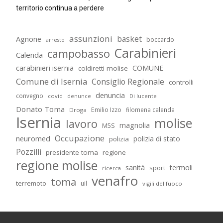
territorio continua a perdere
assunzioni
basket
Agnone
boccardo
arresto
Carabinieri
campobasso
Calenda
carabinieri isernia
COMUNE
coldiretti molise
Comune di Isernia
Consiglio Regionale
controlli
denuncia
convegno
covid
Di lucente
denunce
Donato Toma
Emilio Izzo
filomena calenda
Droga
Isernia
molise
lavoro
magnolia
M5S
Occupazione
neuromed
polizia di stato
polizia
Pozzilli
presidente toma
regione
regione molise
sanità
termoli
sport
ricerca
venafro
toma
terremoto
uil
vigili del fuoco