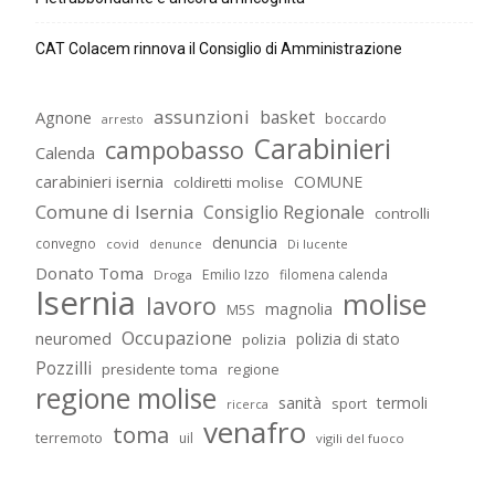
CAT Colacem rinnova il Consiglio di Amministrazione
assunzioni
basket
Agnone
boccardo
arresto
Carabinieri
campobasso
Calenda
carabinieri isernia
COMUNE
coldiretti molise
Comune di Isernia
Consiglio Regionale
controlli
denuncia
convegno
covid
Di lucente
denunce
Donato Toma
Emilio Izzo
filomena calenda
Droga
Isernia
molise
lavoro
magnolia
M5S
Occupazione
neuromed
polizia di stato
polizia
Pozzilli
presidente toma
regione
regione molise
sanità
termoli
sport
ricerca
venafro
toma
terremoto
uil
vigili del fuoco