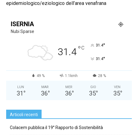
epidemiologico/eziologico dell’area venafrana
ISERNIA
Nubi Sparse
°
31.4
°
C
31.4
°
31.4
49 %
1.1kmh
28 %
LUN
MAR
MER
GIO
VEN
31
°
36
°
36
°
35
°
35
°
Articoli recenti
Colacem pubblica il 19° Rapporto di Sostenibilità