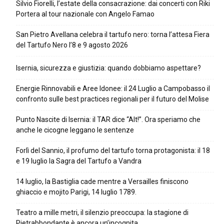
Silvio Fiorelli, l’estate della consacrazione: dai concerti con Riki
Portera al tour nazionale con Angelo Famao
San Pietro Avellana celebra il tartufo nero: torna l’attesa Fiera
del Tartufo Nero l’8 e 9 agosto 2026
Isernia, sicurezza e giustizia: quando dobbiamo aspettare?
Energie Rinnovabili e Aree Idonee: il 24 Luglio a Campobasso il
confronto sulle best practices regionali per il futuro del Molise
Punto Nascite di Isernia: il TAR dice “Alt!”. Ora speriamo che
anche le cicogne leggano le sentenze
Forlì del Sannio, il profumo del tartufo torna protagonista: il 18
e 19 luglio la Sagra del Tartufo a Vandra
14 luglio, la Bastiglia cade mentre a Versailles finiscono
ghiaccio e mojito Parigi, 14 luglio 1789.
Teatro a mille metri, il silenzio preoccupa: la stagione di
Pietrabbondante è ancora un’incognita