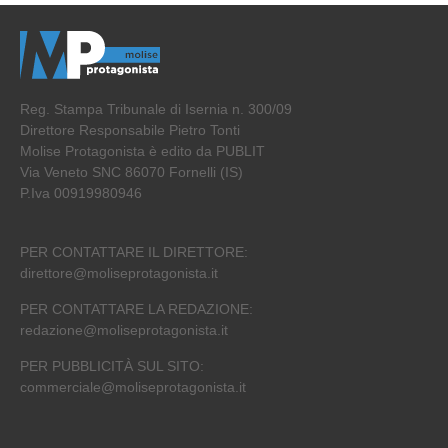
Reg. Stampa Tribunale di Isernia n. 300/09
Direttore Responsabile Pietro Tonti
Molise Protagonista è edito da PUBLIT
Via Veneto SNC 86070 Fornelli (IS)
P.Iva 00919980946
PER CONTATTARE IL DIRETTORE:
direttore@moliseprotagonista.it
PER CONTATTARE LA REDAZIONE:
redazione@moliseprotagonista.it
PER PUBBLICITÀ SUL SITO:
commerciale@moliseprotagonista.it