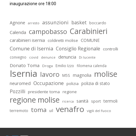
inaugurazione ore 18:00
assunzioni
basket
Agnone
boccardo
arresto
Carabinieri
campobasso
Calenda
carabinieri isernia
COMUNE
coldiretti molise
Comune di Isernia
Consiglio Regionale
controlli
denuncia
convegno
covid
Di lucente
denunce
Donato Toma
Emilio Izzo
filomena calenda
Droga
Isernia
molise
lavoro
magnolia
M5S
Occupazione
neuromed
polizia di stato
polizia
Pozzilli
presidente toma
regione
regione molise
sanità
termoli
sport
ricerca
venafro
toma
terremoto
uil
vigili del fuoco