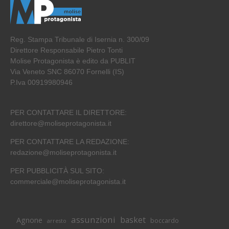
Reg. Stampa Tribunale di Isernia n. 300/09
Direttore Responsabile Pietro Tonti
Molise Protagonista è edito da PUBLIT
Via Veneto SNC 86070 Fornelli (IS)
P.Iva 00919980946
PER CONTATTARE IL DIRETTORE:
direttore@moliseprotagonista.it
PER CONTATTARE LA REDAZIONE:
redazione@moliseprotagonista.it
PER PUBBLICITÀ SUL SITO:
commerciale@moliseprotagonista.it
assunzioni
basket
Agnone
boccardo
arresto