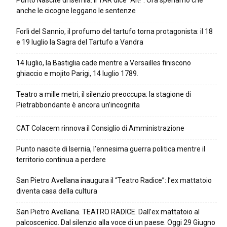
Punto Nascite di Isernia: il TAR dice “Alt!”. Ora speriamo che
anche le cicogne leggano le sentenze
Forlì del Sannio, il profumo del tartufo torna protagonista: il 18
e 19 luglio la Sagra del Tartufo a Vandra
14 luglio, la Bastiglia cade mentre a Versailles finiscono
ghiaccio e mojito Parigi, 14 luglio 1789.
Teatro a mille metri, il silenzio preoccupa: la stagione di
Pietrabbondante è ancora un’incognita
CAT Colacem rinnova il Consiglio di Amministrazione
Punto nascite di Isernia, l’ennesima guerra politica mentre il
territorio continua a perdere
San Pietro Avellana inaugura il “Teatro Radice”: l’ex mattatoio
diventa casa della cultura
San Pietro Avellana. TEATRO RADICE. Dall’ex mattatoio al
palcoscenico. Dal silenzio alla voce di un paese. Oggi 29 Giugno