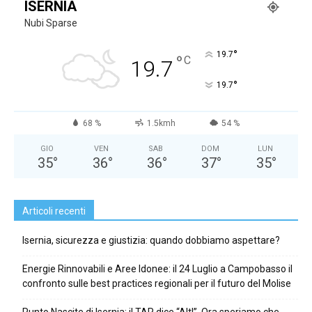
ISERNIA
Nubi Sparse
°
19.7
°
C
19.7
°
19.7
68 %
1.5kmh
54 %
GIO
VEN
SAB
DOM
LUN
35
°
36
°
36
°
37
°
35
°
Articoli recenti
Isernia, sicurezza e giustizia: quando dobbiamo aspettare?
Energie Rinnovabili e Aree Idonee: il 24 Luglio a Campobasso il
confronto sulle best practices regionali per il futuro del Molise