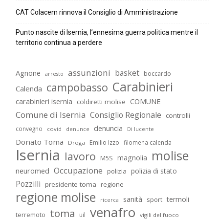
CAT Colacem rinnova il Consiglio di Amministrazione
Punto nascite di Isernia, l’ennesima guerra politica mentre il
territorio continua a perdere
assunzioni
basket
Agnone
boccardo
arresto
Carabinieri
campobasso
Calenda
carabinieri isernia
COMUNE
coldiretti molise
Comune di Isernia
Consiglio Regionale
controlli
denuncia
convegno
covid
Di lucente
denunce
Donato Toma
Emilio Izzo
filomena calenda
Droga
Isernia
molise
lavoro
magnolia
M5S
Occupazione
neuromed
polizia di stato
polizia
Pozzilli
presidente toma
regione
regione molise
sanità
termoli
sport
ricerca
venafro
toma
terremoto
uil
vigili del fuoco