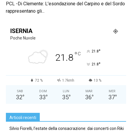
PCL -Di Clemente: L’esondazione del Carpino e del Sordo
rappresentano gli...
ISERNIA
Poche Nuvole
°
21.8
°
C
21.8
°
21.8
72 %
1.7kmh
13 %
SAB
DOM
LUN
MAR
MER
32
°
33
°
35
°
36
°
37
°
Articoli recenti
Silvio Fiorelli, l’estate della consacrazione: dai concerti con Riki