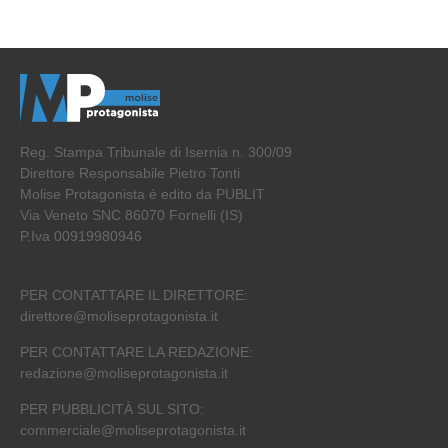
Reg. Stampa Tribunale di Isernia n. 300/09
Direttore Responsabile Pietro Tonti
Molise Protagonista è edito da PUBLIT
Via Veneto SNC 86070 Fornelli (IS)
P.Iva 00919980946
PER CONTATTARE IL DIRETTORE:
direttore@moliseprotagonista.it
PER CONTATTARE LA REDAZIONE:
redazione@moliseprotagonista.it
PER PUBBLICITÀ SUL SITO:
commerciale@moliseprotagonista.it