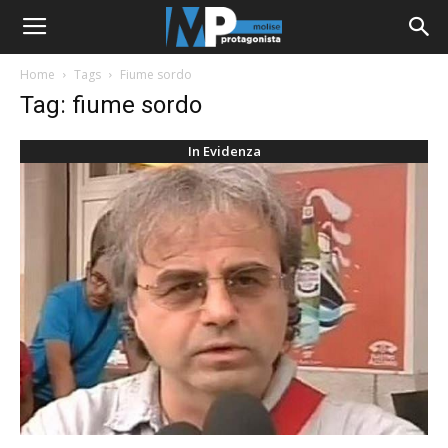
Home
Tags
Fiume sordo
Tag: fiume sordo
In Evidenza