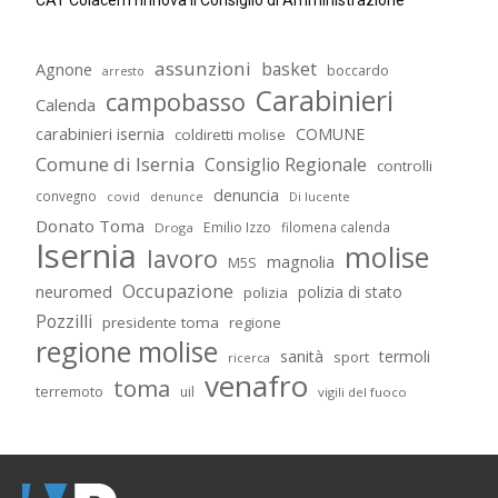
CAT Colacem rinnova il Consiglio di Amministrazione
assunzioni
basket
Agnone
boccardo
arresto
Carabinieri
campobasso
Calenda
carabinieri isernia
COMUNE
coldiretti molise
Comune di Isernia
Consiglio Regionale
controlli
denuncia
convegno
covid
Di lucente
denunce
Donato Toma
Emilio Izzo
filomena calenda
Droga
Isernia
molise
lavoro
magnolia
M5S
Occupazione
neuromed
polizia di stato
polizia
Pozzilli
presidente toma
regione
regione molise
sanità
termoli
sport
ricerca
venafro
toma
terremoto
uil
vigili del fuoco