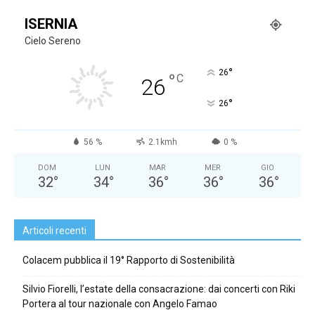
ISERNIA
Cielo Sereno
°
26
°
C
26
°
26
56 %
2.1kmh
0 %
DOM
LUN
MAR
MER
GIO
32
°
34
°
36
°
36
°
36
°
Articoli recenti
Colacem pubblica il 19° Rapporto di Sostenibilità
Silvio Fiorelli, l’estate della consacrazione: dai concerti con Riki
Portera al tour nazionale con Angelo Famao