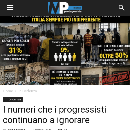
Home
In Evidenza
In Evidenza
I numeri che i progressisti
continuano a ignorare
Di
redazione
-
3 Giugno 2026
43