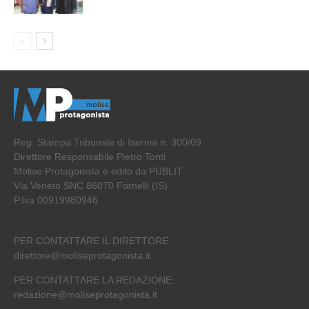
Reg. Stampa Tribunale di Isernia n. 300/09
Direttore Responsabile Pietro Tonti
Molise Protagonista è edito da PUBLIT
Via Veneto SNC 86070 Fornelli (IS)
P.Iva 00919980946
PER CONTATTARE IL DIRETTORE:
direttore@moliseprotagonista.it
PER CONTATTARE LA REDAZIONE:
redazione@moliseprotagonista.it