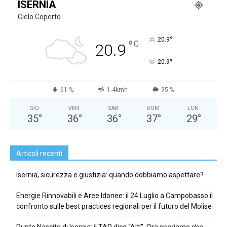
ISERNIA
Cielo Coperto
°
20.9
°
C
20.9
°
20.9
61 %
1.4kmh
95 %
GIO
VEN
SAB
DOM
LUN
35
°
36
°
36
°
37
°
29
°
Articoli recenti
Isernia, sicurezza e giustizia: quando dobbiamo aspettare?
Energie Rinnovabili e Aree Idonee: il 24 Luglio a Campobasso il
confronto sulle best practices regionali per il futuro del Molise