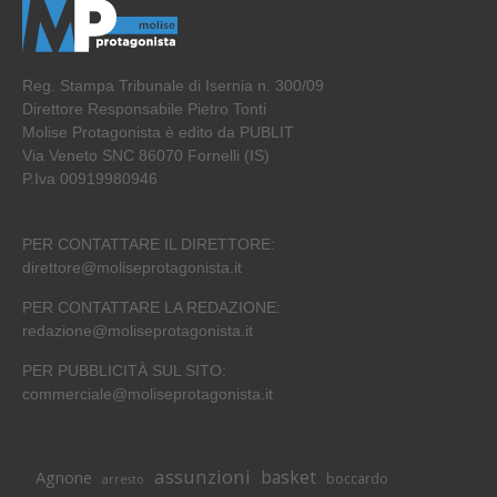
Reg. Stampa Tribunale di Isernia n. 300/09
Direttore Responsabile Pietro Tonti
Molise Protagonista è edito da PUBLIT
Via Veneto SNC 86070 Fornelli (IS)
P.Iva 00919980946
PER CONTATTARE IL DIRETTORE:
direttore@moliseprotagonista.it
PER CONTATTARE LA REDAZIONE:
redazione@moliseprotagonista.it
PER PUBBLICITÀ SUL SITO:
commerciale@moliseprotagonista.it
assunzioni
basket
Agnone
boccardo
arresto