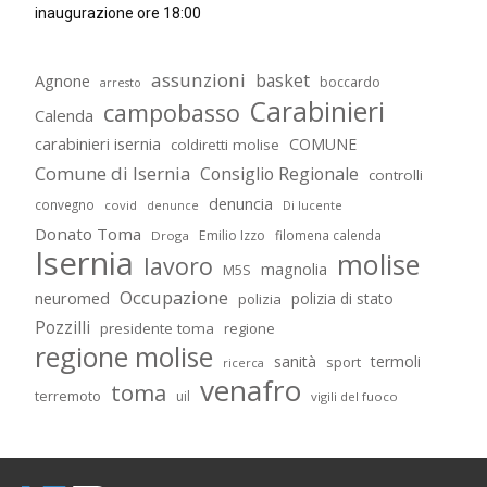
inaugurazione ore 18:00
assunzioni
basket
Agnone
boccardo
arresto
Carabinieri
campobasso
Calenda
carabinieri isernia
COMUNE
coldiretti molise
Comune di Isernia
Consiglio Regionale
controlli
denuncia
convegno
covid
Di lucente
denunce
Donato Toma
Emilio Izzo
filomena calenda
Droga
Isernia
molise
lavoro
magnolia
M5S
Occupazione
neuromed
polizia di stato
polizia
Pozzilli
presidente toma
regione
regione molise
sanità
termoli
sport
ricerca
venafro
toma
terremoto
uil
vigili del fuoco