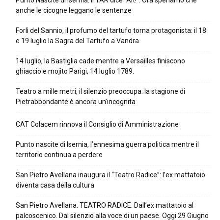
Punto Nascite di Isernia: il TAR dice “Alt!”. Ora speriamo che
anche le cicogne leggano le sentenze
Forlì del Sannio, il profumo del tartufo torna protagonista: il 18
e 19 luglio la Sagra del Tartufo a Vandra
14 luglio, la Bastiglia cade mentre a Versailles finiscono
ghiaccio e mojito Parigi, 14 luglio 1789.
Teatro a mille metri, il silenzio preoccupa: la stagione di
Pietrabbondante è ancora un’incognita
CAT Colacem rinnova il Consiglio di Amministrazione
Punto nascite di Isernia, l’ennesima guerra politica mentre il
territorio continua a perdere
San Pietro Avellana inaugura il “Teatro Radice”: l’ex mattatoio
diventa casa della cultura
San Pietro Avellana. TEATRO RADICE. Dall’ex mattatoio al
palcoscenico. Dal silenzio alla voce di un paese. Oggi 29 Giugno