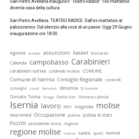
San Pietro Avellana inaugura il “Teatro Radice”: l’ex mattatoio
diventa casa della cultura
San Pietro Avellana. TEATRO RADICE. Dall’ex mattatoio al
palcoscenico. Dal silenzio alla voce di un paese. Oggi 29 Giugno
inaugurazione ore 18:00
assunzioni
basket
Agnone
boccardo
arresto
Carabinieri
campobasso
Calenda
carabinieri isernia
COMUNE
coldiretti molise
Comune di Isernia
Consiglio Regionale
controlli
denuncia
convegno
covid
Di lucente
denunce
Donato Toma
Emilio Izzo
filomena calenda
Droga
Isernia
molise
lavoro
magnolia
M5S
Occupazione
neuromed
polizia di stato
polizia
Pozzilli
presidente toma
regione
regione molise
sanità
termoli
sport
ricerca