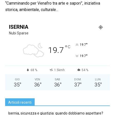
“Camminando per Venafro tra arte e sapori”, iniziativa
storica, ambientale, culturale...
ISERNIA
Nubi Sparse
°
19.7
°
C
19.7
°
19.7
68 %
1.5kmh
54 %
GIO
VEN
SAB
DOM
LUN
35
°
36
°
36
°
37
°
35
°
Articoli recenti
Isernia, sicurezza e giustizia: quando dobbiamo aspettare?