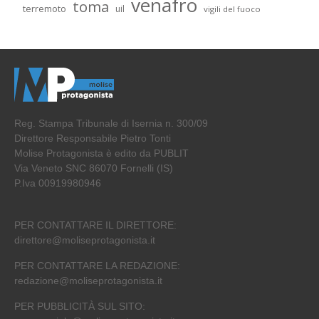
venafro
toma
terremoto
uil
vigili del fuoco
Reg. Stampa Tribunale di Isernia n. 300/09
Direttore Responsabile Pietro Tonti
Molise Protagonista è edito da PUBLIT
Via Veneto SNC 86070 Fornelli (IS)
P.Iva 00919980946
PER CONTATTARE IL DIRETTORE:
direttore@moliseprotagonista.it
PER CONTATTARE LA REDAZIONE:
redazione@moliseprotagonista.it
PER PUBBLICITÀ SUL SITO: