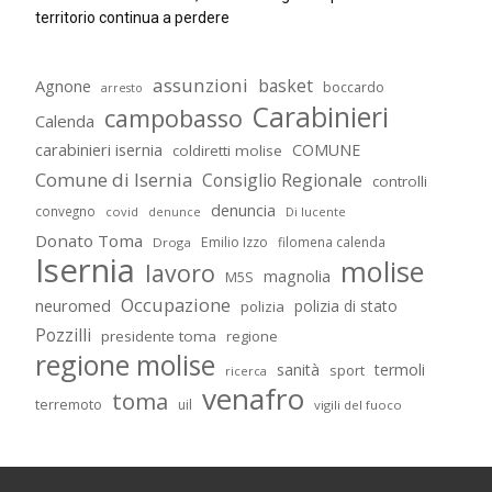
territorio continua a perdere
assunzioni
basket
Agnone
boccardo
arresto
Carabinieri
campobasso
Calenda
carabinieri isernia
COMUNE
coldiretti molise
Comune di Isernia
Consiglio Regionale
controlli
denuncia
convegno
covid
Di lucente
denunce
Donato Toma
Emilio Izzo
filomena calenda
Droga
Isernia
molise
lavoro
magnolia
M5S
Occupazione
neuromed
polizia di stato
polizia
Pozzilli
presidente toma
regione
regione molise
sanità
termoli
sport
ricerca
venafro
toma
terremoto
uil
vigili del fuoco