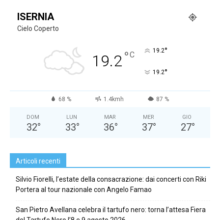
ISERNIA
Cielo Coperto
°
19.2
°
C
19.2
°
19.2
68 %
1.4kmh
87 %
DOM
LUN
MAR
MER
GIO
32
°
33
°
36
°
37
°
27
°
Articoli recenti
Silvio Fiorelli, l’estate della consacrazione: dai concerti con Riki
Portera al tour nazionale con Angelo Famao
San Pietro Avellana celebra il tartufo nero: torna l’attesa Fiera