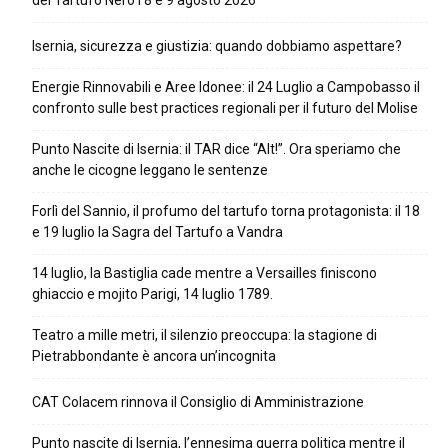
del Tartufo Nero l’8 e 9 agosto 2026
Isernia, sicurezza e giustizia: quando dobbiamo aspettare?
Energie Rinnovabili e Aree Idonee: il 24 Luglio a Campobasso il
confronto sulle best practices regionali per il futuro del Molise
Punto Nascite di Isernia: il TAR dice “Alt!”. Ora speriamo che
anche le cicogne leggano le sentenze
Forlì del Sannio, il profumo del tartufo torna protagonista: il 18
e 19 luglio la Sagra del Tartufo a Vandra
14 luglio, la Bastiglia cade mentre a Versailles finiscono
ghiaccio e mojito Parigi, 14 luglio 1789.
Teatro a mille metri, il silenzio preoccupa: la stagione di
Pietrabbondante è ancora un’incognita
CAT Colacem rinnova il Consiglio di Amministrazione
Punto nascite di Isernia, l’ennesima guerra politica mentre il