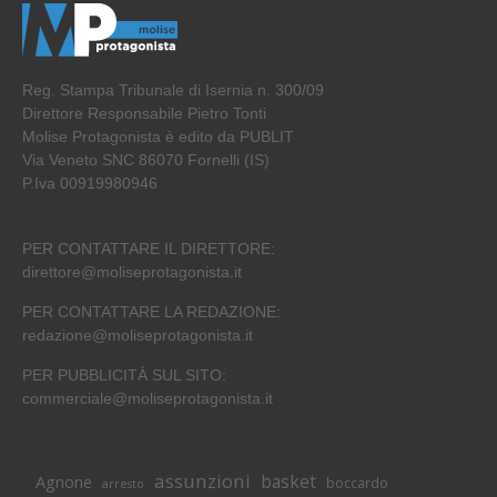
Reg. Stampa Tribunale di Isernia n. 300/09
Direttore Responsabile Pietro Tonti
Molise Protagonista è edito da PUBLIT
Via Veneto SNC 86070 Fornelli (IS)
P.Iva 00919980946
PER CONTATTARE IL DIRETTORE:
direttore@moliseprotagonista.it
PER CONTATTARE LA REDAZIONE:
redazione@moliseprotagonista.it
PER PUBBLICITÀ SUL SITO:
commerciale@moliseprotagonista.it
assunzioni
basket
Agnone
boccardo
arresto