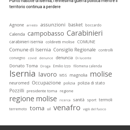
Punto nascite di Isernia, l’ennesima guerra politica mentre il
territorio continua a perdere
assunzioni
basket
Agnone
boccardo
arresto
Carabinieri
campobasso
Calenda
carabinieri isernia
COMUNE
coldiretti molise
Comune di Isernia
Consiglio Regionale
controlli
denuncia
convegno
covid
Di lucente
denunce
Donato Toma
Emilio Izzo
filomena calenda
Droga
Isernia
molise
lavoro
magnolia
M5S
Occupazione
neuromed
polizia di stato
polizia
Pozzilli
presidente toma
regione
regione molise
sanità
termoli
sport
ricerca
venafro
toma
terremoto
uil
vigili del fuoco