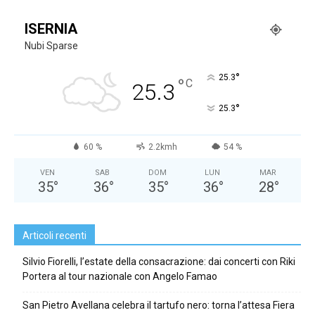
ISERNIA
Nubi Sparse
°
25.3
°
C
25.3
°
25.3
60 %
2.2kmh
54 %
VEN
SAB
DOM
LUN
MAR
35
°
36
°
35
°
36
°
28
°
Articoli recenti
Silvio Fiorelli, l’estate della consacrazione: dai concerti con Riki
Portera al tour nazionale con Angelo Famao
San Pietro Avellana celebra il tartufo nero: torna l’attesa Fiera