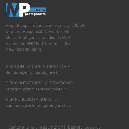
Reg. Stampa Tribunale di Isernia n. 300/09
Direttore Responsabile Pietro Tonti
Molise Protagonista è edito da PUBLIT
Via Veneto SNC 86070 Fornelli (IS)
P.Iva 00919980946
PER CONTATTARE IL DIRETTORE:
direttore@moliseprotagonista.it
PER CONTATTARE LA REDAZIONE:
redazione@moliseprotagonista.it
PER PUBBLICITÀ SUL SITO:
commerciale@moliseprotagonista.it
assunzioni
basket
Agnone
boccardo
arresto