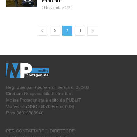
contesto”.
21 Novembre 2024
2
3
4
Reg. Stampa Tribunale di Isernia n. 300/09
Direttore Responsabile Pietro Tonti
Molise Protagonista è edito da PUBLIT
Via Veneto SNC 86070 Fornelli (IS)
P.Iva 00919980946
PER CONTATTARE IL DIRETTORE: