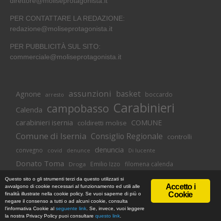
direttore@moliseprotagonista.it
PER CONTATTARE LA REDAZIONE:
redazione@moliseprotagonista.it
PER PUBBLICITÀ SUL SITO:
commerciale@moliseprotagonista.it
assunzioni
basket
Agnone
boccardo
arresto
Carabinieri
campobasso
Calenda
carabinieri isernia
COMUNE
coldiretti molise
Comune di Isernia
Consiglio Regionale
controlli
denuncia
convegno
covid
Di lucente
denunce
Donato Toma
Emilio Izzo
filomena calenda
Droga
Isernia
molise
lavoro
magnolia
M5S
Questo sito o gli strumenti terzi da questo utilizzati si
Accetto i
avvalgono di cookie necessari al funzionamento ed utili alle
Occupazione
neuromed
polizia di stato
polizia
Cookie
finalità illustrate nella cookie policy. Se vuoi saperne di più o
© Copyright 2018 -
Informativa Cookie
|
Privacy Policy
negare il consenso a tutti o ad alcuni cookie, consulta
Pozzilli
presidente toma
regione
MoliseProtagonista | Web Agency
l'informativa Cookie al
seguente link
. Se, invece, vuoi leggere
regione molise
Novus Studios
la nostra Privacy Policy puoi consultare
questo link
.