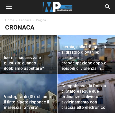
Home
Cronaca
Pagina 3
CRONACA
Isernia, dalla tranquillità
al disagio giovanile:
Isernia, sicurezza e
cresce la
giustizia: quando
preoccupazione dopo gli
dobbiamo aspettare?
episodi di violenza in...
Campobasso, la Polizia
di Stato esegue due
Vastogirardi (IS): chiama
ordinanze di divieto di
il finto nipote risponde il
avvicinamento con
maresciallo “vero”.
braccialetto elettronico