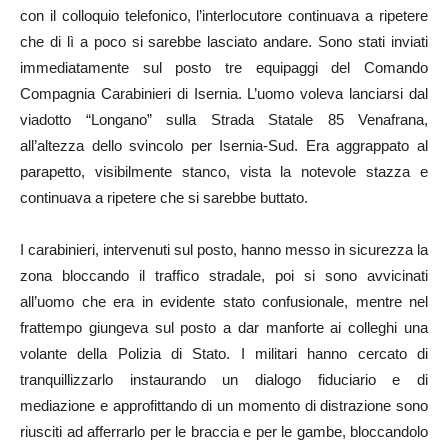
con il colloquio telefonico, l’interlocutore continuava a ripetere
che di lì a poco si sarebbe lasciato andare. Sono stati inviati
immediatamente sul posto tre equipaggi del Comando
Compagnia Carabinieri di Isernia. L’uomo voleva lanciarsi dal
viadotto “Longano” sulla Strada Statale 85 Venafrana,
all’altezza dello svincolo per Isernia-Sud. Era aggrappato al
parapetto, visibilmente stanco, vista la notevole stazza e
continuava a ripetere che si sarebbe buttato.
I carabinieri, intervenuti sul posto, hanno messo in sicurezza la
zona bloccando il traffico stradale, poi si sono avvicinati
all’uomo che era in evidente stato confusionale, mentre nel
frattempo giungeva sul posto a dar manforte ai colleghi una
volante della Polizia di Stato. I militari hanno cercato di
tranquillizzarlo instaurando un dialogo fiduciario e di
mediazione e approfittando di un momento di distrazione sono
riusciti ad afferrarlo per le braccia e per le gambe, bloccandolo