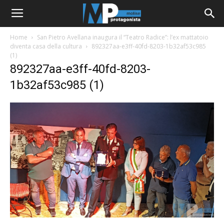
Home
San Pietro Avellana inaugura il “Teatro Radice”: l’ex mattatoio
diventa casa della cultura
892327aa-e3ff-40fd-8203-1b32af53c985
(1)
892327aa-e3ff-40fd-8203-
1b32af53c985 (1)