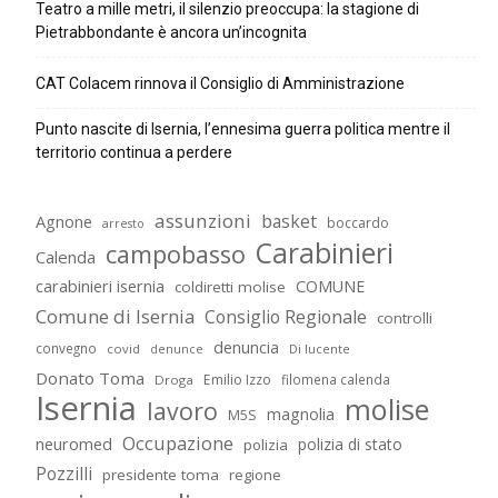
Teatro a mille metri, il silenzio preoccupa: la stagione di
Pietrabbondante è ancora un’incognita
CAT Colacem rinnova il Consiglio di Amministrazione
Punto nascite di Isernia, l’ennesima guerra politica mentre il
territorio continua a perdere
assunzioni
basket
Agnone
boccardo
arresto
Carabinieri
campobasso
Calenda
carabinieri isernia
COMUNE
coldiretti molise
Comune di Isernia
Consiglio Regionale
controlli
denuncia
convegno
covid
Di lucente
denunce
Donato Toma
Emilio Izzo
filomena calenda
Droga
Isernia
molise
lavoro
magnolia
M5S
Occupazione
neuromed
polizia di stato
polizia
Pozzilli
presidente toma
regione