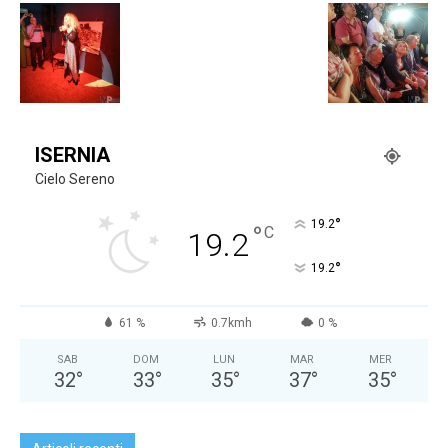
ISERNIA
Cielo Sereno
°
19.2
°
C
19.2
°
19.2
61 %
0.7kmh
0 %
SAB
DOM
LUN
MAR
MER
32
°
33
°
35
°
37
°
35
°