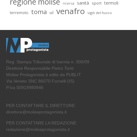
regione molise
sanità
termoli
sport
ricerca
venafro
toma
terremoto
uil
vigili del fuoco
Reg. Stampa Tribunale di Isernia n. 300/09
Direttore Responsabile Pietro Tonti
Molise Protagonista è edito da PUBLIT
Via Veneto SNC 86070 Fornelli (IS)
P.Iva 00919980946
PER CONTATTARE IL DIRETTORE:
direttore@moliseprotagonista.it
PER CONTATTARE LA REDAZIONE:
redazione@moliseprotagonista.it