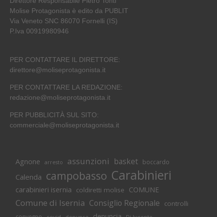
Direttore Responsabile Pietro Tonti
Molise Protagonista è edito da PUBLIT
Via Veneto SNC 86070 Fornelli (IS)
P.Iva 00919980946
PER CONTATTARE IL DIRETTORE:
direttore@moliseprotagonista.it
PER CONTATTARE LA REDAZIONE:
redazione@moliseprotagonista.it
PER PUBBLICITÀ SUL SITO:
commerciale@moliseprotagonista.it
assunzioni
basket
Agnone
boccardo
arresto
Carabinieri
campobasso
Calenda
carabinieri isernia
COMUNE
coldiretti molise
Comune di Isernia
Consiglio Regionale
controlli
denuncia
convegno
covid
Di lucente