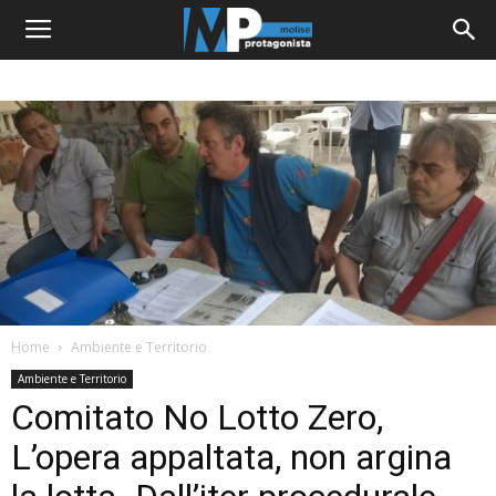
Home
Ambiente e Territorio
Ambiente e Territorio
Comitato No Lotto Zero,
L’opera appaltata, non argina