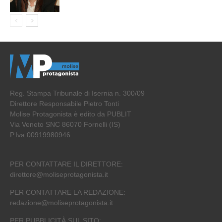
Reg. Stampa Tribunale di Isernia n. 300/09
Direttore Responsabile Pietro Tonti
Molise Protagonista è edito da PUBLIT
Via Veneto SNC 86070 Fornelli (IS)
P.Iva 00919980946
PER CONTATTARE IL DIRETTORE:
direttore@moliseprotagonista.it
PER CONTATTARE LA REDAZIONE:
redazione@moliseprotagonista.it
PER PUBBLICITÀ SUL SITO: