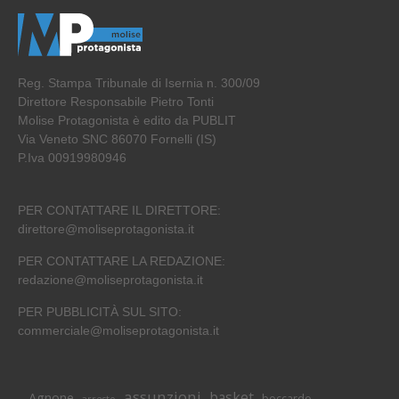
Reg. Stampa Tribunale di Isernia n. 300/09
Direttore Responsabile Pietro Tonti
Molise Protagonista è edito da PUBLIT
Via Veneto SNC 86070 Fornelli (IS)
P.Iva 00919980946
PER CONTATTARE IL DIRETTORE:
direttore@moliseprotagonista.it
PER CONTATTARE LA REDAZIONE:
redazione@moliseprotagonista.it
PER PUBBLICITÀ SUL SITO:
commerciale@moliseprotagonista.it
assunzioni
basket
Agnone
boccardo