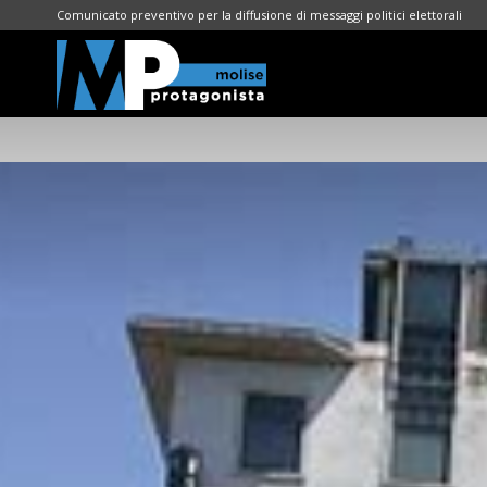
Comunicato preventivo per la diffusione di messaggi politici elettorali
Molise
Protagonista