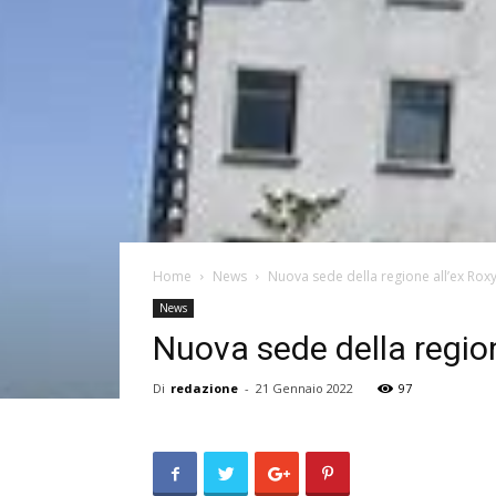
Home
News
Nuova sede della regione all’ex Roxy
News
Nuova sede della region
Di
redazione
-
21 Gennaio 2022
97