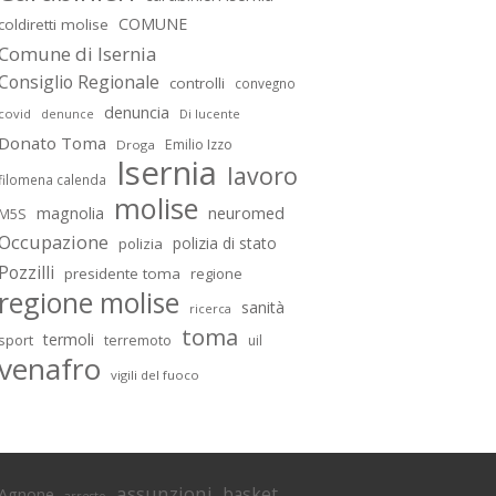
COMUNE
coldiretti molise
Comune di Isernia
Consiglio Regionale
controlli
convegno
denuncia
covid
Di lucente
denunce
Donato Toma
Emilio Izzo
Droga
Isernia
lavoro
filomena calenda
molise
magnolia
neuromed
M5S
Occupazione
polizia di stato
polizia
Pozzilli
presidente toma
regione
regione molise
sanità
ricerca
toma
termoli
sport
terremoto
uil
venafro
vigili del fuoco
assunzioni
basket
Agnone