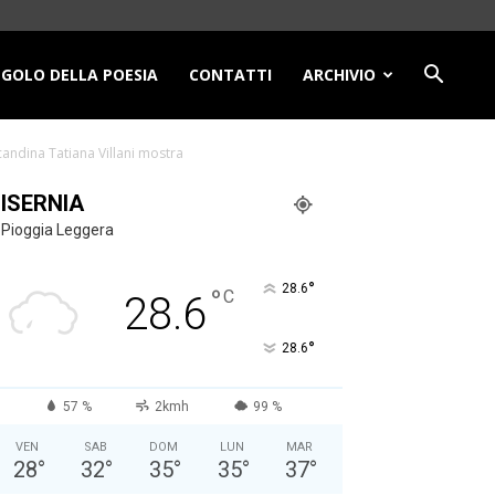
NGOLO DELLA POESIA
CONTATTI
ARCHIVIO
andina Tatiana Villani mostra
ISERNIA
Pioggia Leggera
°
28.6
°
C
28.6
°
28.6
57 %
2kmh
99 %
VEN
SAB
DOM
LUN
MAR
28
°
32
°
35
°
35
°
37
°