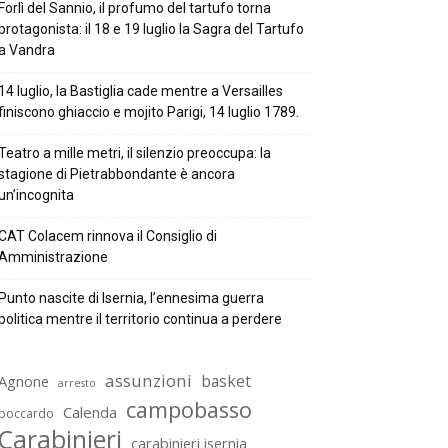
Forlì del Sannio, il profumo del tartufo torna
protagonista: il 18 e 19 luglio la Sagra del Tartufo
a Vandra
14 luglio, la Bastiglia cade mentre a Versailles
finiscono ghiaccio e mojito Parigi, 14 luglio 1789.
Teatro a mille metri, il silenzio preoccupa: la
stagione di Pietrabbondante è ancora
un’incognita
CAT Colacem rinnova il Consiglio di
Amministrazione
Punto nascite di Isernia, l’ennesima guerra
politica mentre il territorio continua a perdere
assunzioni
basket
Agnone
arresto
campobasso
Calenda
boccardo
Carabinieri
carabinieri isernia