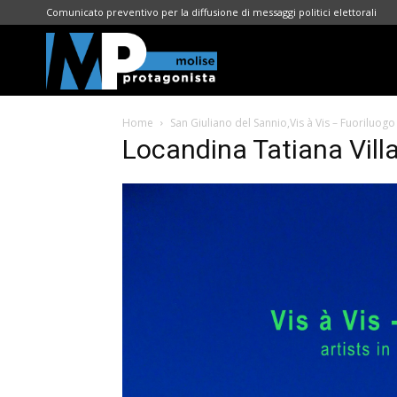
Comunicato preventivo per la diffusione di messaggi politici elettorali
Molise
Home
San Giuliano del Sannio,Vis à Vis – Fuoriluogo 
Protagonista
Locandina Tatiana Vill