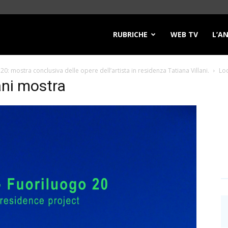
RUBRICHE
WEB TV
L’A
20: mostra conclusiva delle opere dell’artista in residenza Tatiana Villani.
Loc
ani mostra