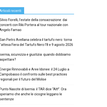
Articoli recenti
Silvio Fiorelli, l’estate della consacrazione: dai
concerti con Riki Portera al tour nazionale con
Angelo Famao
San Pietro Avellana celebra il tartufo nero: torna
l’attesa Fiera del Tartufo Nero l’8 e 9 agosto 2026
Isernia, sicurezza e giustizia: quando dobbiamo
aspettare?
Energie Rinnovabili e Aree Idonee: il 24 Luglio a
Campobasso il confronto sulle best practices
regionali per il futuro del Molise
Punto Nascite di Isernia: il TAR dice “Alt!”. Ora
speriamo che anche le cicogne leggano le
sentenze