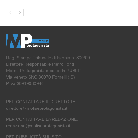
Reg. Stampa Tribunale di Isernia n. 300/09
Direttore Responsabile Pietro Tonti
Molise Protagonista è edito da PUBLIT
Via Veneto SNC 86070 Fornelli (IS)
P.Iva 00919980946
PER CONTATTARE IL DIRETTORE:
direttore@moliseprotagonista.it
PER CONTATTARE LA REDAZIONE:
redazione@moliseprotagonista.it
PER PUBBLICITÀ SUL SITO: