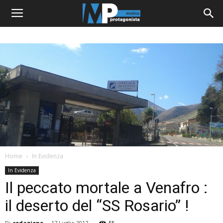
Home
In Evidenza
In Evidenza
Il peccato mortale a Venafro :
il deserto del “SS Rosario” !
Di
redazione
-
17 Luglio 2017
55