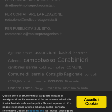
PER CONTATTARE IL DIRETTORE:
direttore@moliseprotagonista.it
PER CONTATTARE LA REDAZIONE:
redazione@moliseprotagonista.it
PER PUBBLICITÀ SUL SITO:
commerciale@moliseprotagonista.it
assunzioni
basket
Agnone
boccardo
arresto
Carabinieri
campobasso
Calenda
carabinieri isernia
COMUNE
coldiretti molise
Comune di Isernia
Consiglio Regionale
controlli
denuncia
convegno
covid
Di lucente
denunce
Donato Toma
Emilio Izzo
filomena calenda
Droga
Isernia
molise
lavoro
magnolia
M5S
Questo sito o gli strumenti terzi da questo utilizzati si
Accetto i
avvalgono di cookie necessari al funzionamento ed utili alle
Occupazione
neuromed
polizia di stato
polizia
Cookie
finalità illustrate nella cookie policy. Se vuoi saperne di più o
© Copyright 2018 -
Informativa Cookie
|
Privacy Policy
negare il consenso a tutti o ad alcuni cookie, consulta
Pozzilli
presidente toma
regione
MoliseProtagonista | Web Agency
l'informativa Cookie al
seguente link
. Se, invece, vuoi leggere