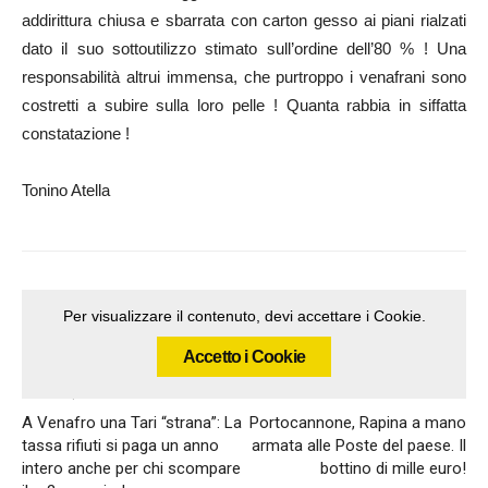
addirittura chiusa e sbarrata con carton gesso ai piani rialzati
dato il suo sottoutilizzo stimato sull’ordine dell’80 % ! Una
responsabilità altrui immensa, che purtroppo i venafrani sono
costretti a subire sulla loro pelle ! Quanta rabbia in siffatta
constatazione !
Tonino Atella
Per visualizzare il contenuto, devi accettare i Cookie.
Accetto i Cookie
Articolo precedente
Articolo successivo
A Venafro una Tari “strana”: La
Portocannone, Rapina a mano
tassa rifiuti si paga un anno
armata alle Poste del paese. Il
intero anche per chi scompare
bottino di mille euro!