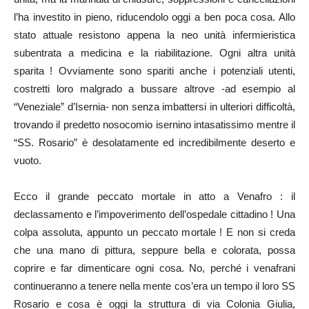
l’ha investito in pieno, riducendolo oggi a ben poca cosa. Allo
stato attuale resistono appena la neo unità infermieristica
subentrata a medicina e la riabilitazione. Ogni altra unità
sparita ! Ovviamente sono spariti anche i potenziali utenti,
costretti loro malgrado a bussare altrove -ad esempio al
“Veneziale” d’Isernia- non senza imbattersi in ulteriori difficoltà,
trovando il predetto nosocomio isernino intasatissimo mentre il
“SS. Rosario” è desolatamente ed incredibilmente deserto e
vuoto.
Ecco il grande peccato mortale in atto a Venafro : il
declassamento e l’impoverimento dell’ospedale cittadino ! Una
colpa assoluta, appunto un peccato mortale ! E non si creda
che una mano di pittura, seppure bella e colorata, possa
coprire e far dimenticare ogni cosa. No, perché i venafrani
continueranno a tenere nella mente cos’era un tempo il loro SS
Rosario e cosa è oggi la struttura di via Colonia Giulia,