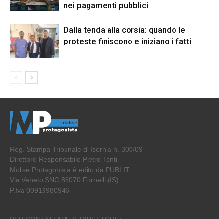
nei pagamenti pubblici
Dalla tenda alla corsia: quando le
proteste finiscono e iniziano i fatti
Reg. Stampa Tribunale di Isernia n. 300/09
Direttore Responsabile Pietro Tonti
Molise Protagonista è edito da PUBLIT
Via Veneto SNC 86070 Fornelli (IS)
P.Iva 00919980946