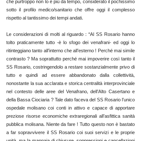
che purtroppo non lo è più da tempo, considerato il pochissimo
sotto il profilo medico/sanitario che offre oggi il complesso
rispetto al tantissimo dei tempi andati.
Le considerazioni di molti al riguardo : “Al SS Rosario hanno
tolto praticamente tutto -è lo sfogo dei venafrani- ed oggi lo
ritinteggiano tanto all’interno che all’esterno ! Perché mai simile
contrasto ? Ma soprattutto perché mai impoverire così tanto il
SS Rosario, costringendolo a restare sostanzialmente privo di
tutto e quindi ad essere abbandonato dalla collettività,
nonostante la sua acclarata e storica centralità interprovinciale
nel contesto delle aree del Venafrano, dell’Alto Casertano e
della Bassa Ciociaria ? Tale dato faceva del SS Rosario l’unico
ospedale molisano coi conti in attivo e capace di apportare
preziose risorse economiche extraregionali all’asfittica sanità
pubblica molisana. Niente da fare ! Tutto questo non è bastato
a far sopravvivere il SS Rosario coi suoi servizi e le proprie
unità, ma la mannaia di chiusure, soppressioni e cancellazioni