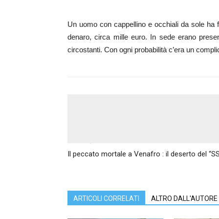
Un uomo con cappellino e occhiali da sole ha fa
denaro, circa mille euro. In sede erano present
circostanti. Con ogni probabilità c’era un complic
Articolo precedente
Il peccato mortale a Venafro : il deserto del “SS
ARTICOLI CORRELATI
ALTRO DALL'AUTORE