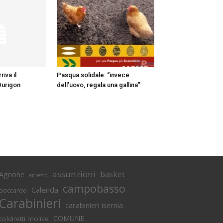
iva il
Pasqua solidale: “invece
Durigon
dell’uovo, regala una gallina”
assunzioni
basket
Agnone
arresto
campobasso
Calenda
boccardo
Carabinieri
carabinieri isernia
COMUNE
coldiretti molise