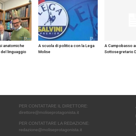
si anatomiche
A scuola di politica con la Lega
A Campobasso arr
 del linguaggio
Molise
Sottosegretario 
PER CONTATTARE IL DIRETTORE:
direttore@moliseprotagonista.it
PER CONTATTARE LA REDAZIONE:
redazione@moliseprotagonista.it