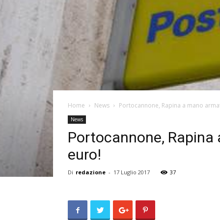
Home
News
Portocannone, Rapina a mano armata a
News
Portocannone, Rapina a 
euro!
Di
redazione
-
17 Luglio 2017
37